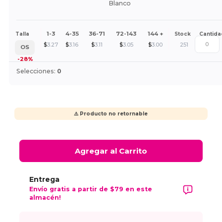
Blanco
1-3
4-35
36-71
72-143
144 +
Talla
Stock
Cantida
$
3.27
$
3.16
$
3.11
$
3.05
$
3.00
251
OS
-28%
Selecciones:
0
⚠️ Producto no retornable
Agregar al Carrito
Entrega
Envío gratis a partir de $79 en este
almacén!