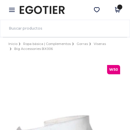
×
App de Egotier
Descargar app
¡Mejores precios en app!
Inicio
Ropa básica | Complementos
Gorras
Viseras
Big Accessories BX006
W50