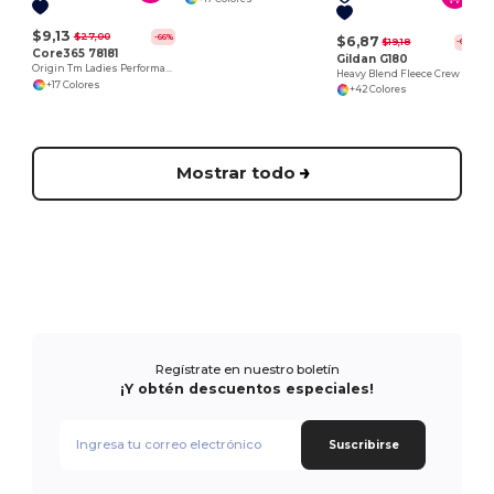
$9,13
$27,00
-66%
$6,87
$19,18
-64%
Core365 78181
Gildan G180
Origin Tm Ladies Performance Pique Polo
Heavy Blend Fleece Crew
+17 Colores
+42 Colores
Mostrar todo
Regístrate en nuestro boletín
¡Y obtén descuentos especiales!
Suscribirse