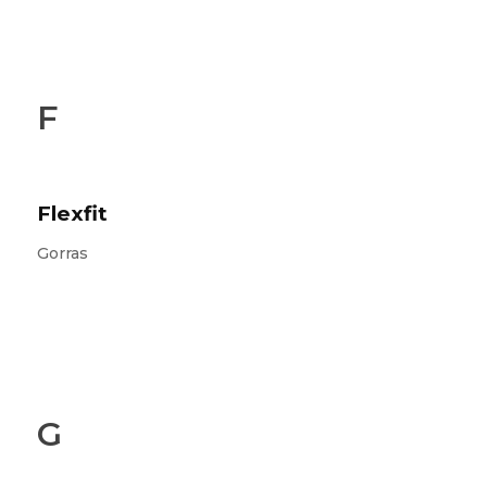
F
Flexfit
Gorras
G