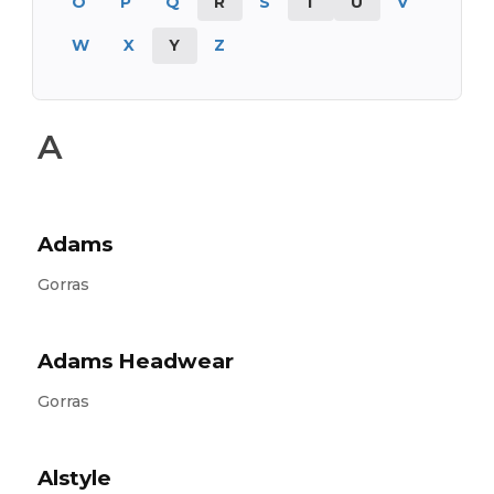
O
P
Q
R
S
T
U
V
W
X
Y
Z
A
Adams
Gorras
Adams Headwear
Gorras
Alstyle