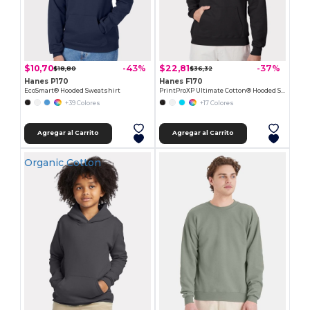
$10,70
$22,81
-43%
-37%
$18,80
$36,32
Hanes P170
Hanes F170
EcoSmart® Hooded Sweatshirt
PrintProXP Ultimate Cotton® Hooded Sweatshirt
+39 Colores
+17 Colores
Agregar al Carrito
Agregar al Carrito
Organic Cotton