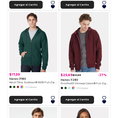
Agregar al Carrito
Agregar al Carrito
$17,59
$25,69
-37%
$41,00
Hanes P180
Hanes F280
Adult 7.8 oz. EcoSmart® 50/50 Full-Zip Hooded Sweatshirt
PrintProXP Ultimate Cotton® Full-Zip Hooded Sweatshirt
+3 Colores
+3 Colores
Agregar al Carrito
Agregar al Carrito