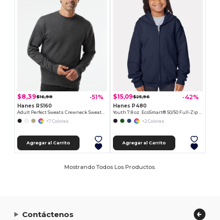
$8,39
$15,09
-51%
-42%
$16,98
$25,96
Hanes RS160
Hanes P480
Adult Perfect Sweats Crewneck Sweatshirt
Youth 7.8 oz. EcoSmart® 50/50 Full-Zip Hooded Sweatshirt
+7 Colores
+2 Colores
Agregar al Carrito
Agregar al Carrito
Mostrando Todos Los Productos.
Contáctenos