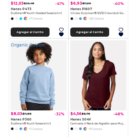
$12,03
$6,93
-41%
-40%
$20,48
$11,50
Hanes P473
Hanes P1607
EcoSmart® Youth Hooded Sweatshirt
Unisex Ecosmart® 50/50 Crewneck Sweatshirt
+7 Colores
+26 Colores
Agregar al Carrito
Agregar al Carrito
Organic Cotton
$8,03
$4,56
-32%
-48%
$11,88
$8,78
Hanes P360
Hanes S04V
EcoSmart® Youth Sweatshirt
Camiseta V-Neck de Algodón para Mujer Hanes Nano-T
+7 Colores
+9 Colores