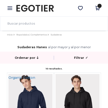
×
App de Egotier
Descargar app
¡Mejores precios en app!
Inicio
Ropa básica | Complementos
Sudaderas
Sudaderas Hanes
al por mayor y al por menor
Ordenar por
Filtrar
✓
10 resultados.
Organic Cotton