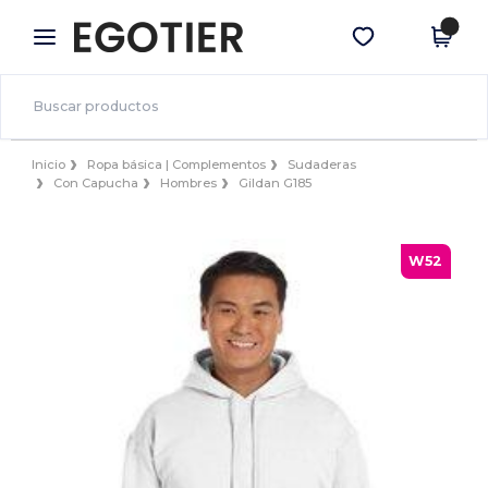
×
App de Egotier
Descargar app
¡Mejores precios en app!
Inicio
Ropa básica | Complementos
Sudaderas
Con Capucha
Hombres
Gildan G185
W52