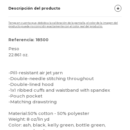
Descripción del producto
Tenga en cuenta que, debido a la calibración de la pantalla, el color de la imagen del
producto puede no coincidir exactamente con el color real del producto.
Referencia: 18500
Peso
22.861 oz.
Personalizable
Alto stock
-Pill-resistant air jet yarn
-Double-needle stitching throughout
-Double-lined hood
-1x1 ribbed cuffs and waistband with spandex
-Pouch pocket
-Matching drawstring
Material:50% cotton - 50% polyester
Weight: 8 oz/lin yd
Color: ash, black, kelly green, bottle green,