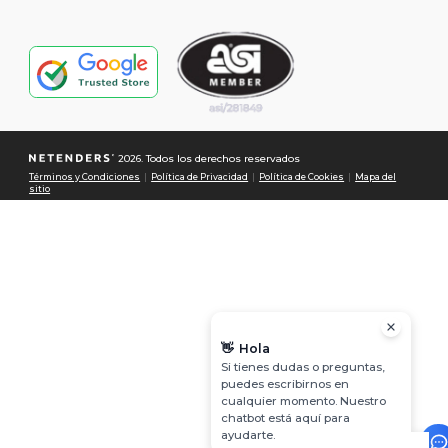
2026. Todos los derechos reservados
Términos y Condiciones
|
Política de Privacidad
|
Política de Cookies
|
Mapa del
sitio
👋
Hola
Si tienes dudas o preguntas,
puedes escribirnos en
cualquier momento. Nuestro
chatbot está aquí para
ayudarte.