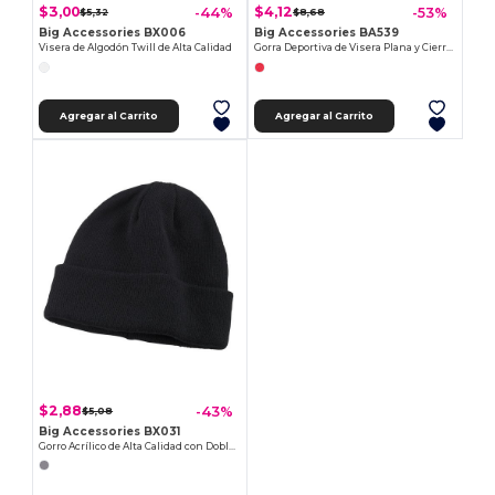
$3,00
$4,12
-44%
-53%
$5,32
$8,68
Big Accessories BX006
Big Accessories BA539
Visera de Algodón Twill de Alta Calidad
Gorra Deportiva de Visera Plana y Cierre Snapback
Agregar al Carrito
Agregar al Carrito
$2,88
-43%
$5,08
Big Accessories BX031
Gorro Acrílico de Alta Calidad con Doble Puño