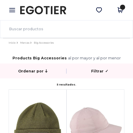
×
App de Egotier
Descargar app
¡Mejores precios en app!
Inicio
Marcas
Big Accessories
Products Big Accessories
al por mayor y al por menor
Ordenar por
Filtrar
✓
5 resultados.