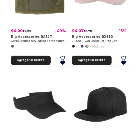
$4,00
$4,07
-49%
-15%
$7,92
$4,78
Big Accessories BA527
Big Accessories BX880
Gorro Acrílico con Parche Personalizable
6-Panel Twill Unstructured Cap
+1 Colores
Agregar al Carrito
Agregar al Carrito