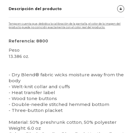
Descripción del producto
Tenga en cuenta que, debido a la calibración de la pantalla, el color de la imagen del
producto puede no coincidir exactamente con el color real del producto.
Referencia: 8800
Peso
13.386 oz.
Personalizable
Alto stock
- Dry Blend® fabric wicks moisture away from the
body
- Welt-knit collar and cuffs
- Heat transfer label
- Wood tone buttons
- Double-needle stitched hemmed bottom
- Three-button placket
Material: 50% preshrunk cotton, 50% polyester
Weight: 6.0 oz