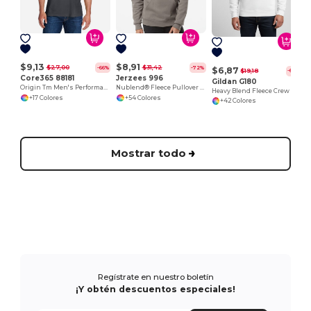
$9,13
$8,91
$27,00
$31,42
-66%
-72%
$6,87
$19,18
-64%
Core365 88181
Jerzees 996
Gildan G180
Origin Tm Men's Performance Pique Polo
Nublend® Fleece Pullover Hood
Heavy Blend Fleece Crew
+17 Colores
+54 Colores
+42 Colores
Mostrar todo
Regístrate en nuestro boletín
¡Y obtén descuentos especiales!