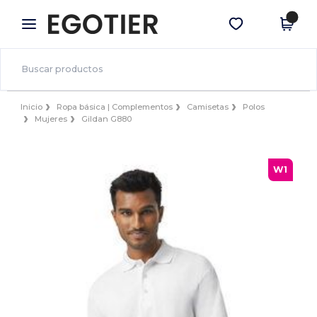
×
App de Egotier
Descargar app
¡Mejores precios en app!
Inicio
Ropa básica | Complementos
Camisetas
Polos
Mujeres
Gildan G880
W1