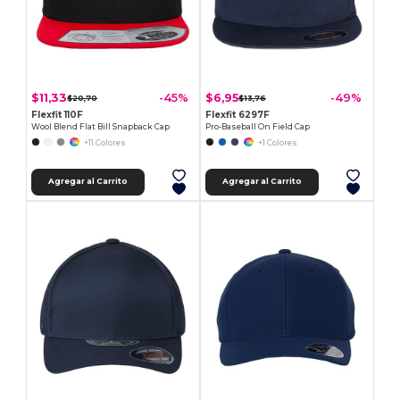
$11,33
$6,95
-45%
-49%
$20,70
$13,76
Flexfit 110F
Flexfit 6297F
Wool Blend Flat Bill Snapback Cap
Pro-Baseball On Field Cap
+11 Colores
+1 Colores
Agregar al Carrito
Agregar al Carrito