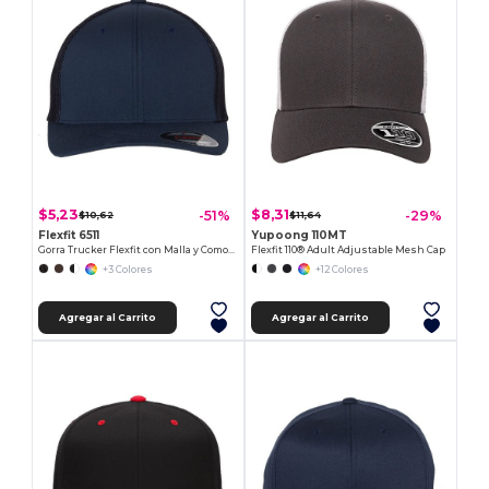
$5,23
$8,31
-51%
-29%
$10,62
$11,64
Flexfit 6511
Yupoong 110MT
Gorra Trucker Flexfit con Malla y Comodidad
Flexfit 110® Adult Adjustable Mesh Cap
+3 Colores
+12 Colores
Agregar al Carrito
Agregar al Carrito