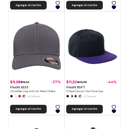
Agregar al Carrito
Agregar al Carrito
$9,58
$11,52
-37%
-44%
$15,32
$20,70
Flexfit 6533
Flexfit 110FT
Ultrafiber Cap with Air Mesh Sides
Fitted Classic Two-Tone Cap
+4 Colores
+2 Colores
Agregar al Carrito
Agregar al Carrito