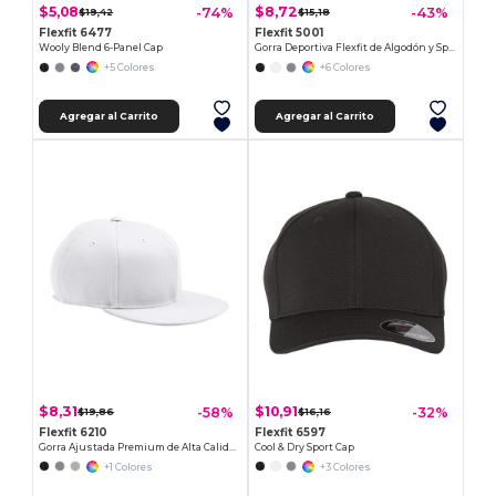
$5,08
$8,72
-74%
-43%
$19,42
$15,18
Flexfit 6477
Flexfit 5001
Wooly Blend 6-Panel Cap
Gorra Deportiva Flexfit de Algodón y Spandex
+5 Colores
+6 Colores
Agregar al Carrito
Agregar al Carrito
$8,31
$10,91
-58%
-32%
$19,86
$16,16
Flexfit 6210
Flexfit 6597
Gorra Ajustada Premium de Alta Calidad
Cool & Dry Sport Cap
+1 Colores
+3 Colores