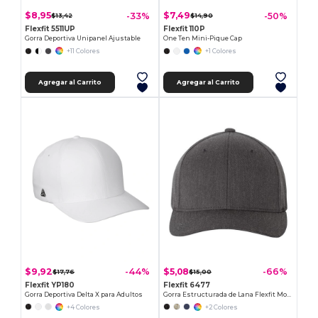
$8,95
$7,49
-33%
-50%
$13,42
$14,90
Flexfit 5511UP
Flexfit 110P
Gorra Deportiva Unipanel Ajustable
One Ten Mini-Pique Cap
+11 Colores
+1 Colores
Agregar al Carrito
Agregar al Carrito
$9,92
$5,08
-44%
-66%
$17,76
$15,00
Flexfit YP180
Flexfit 6477
Gorra Deportiva Delta X para Adultos
Gorra Estructurada de Lana Flexfit Moderna
+4 Colores
+2 Colores