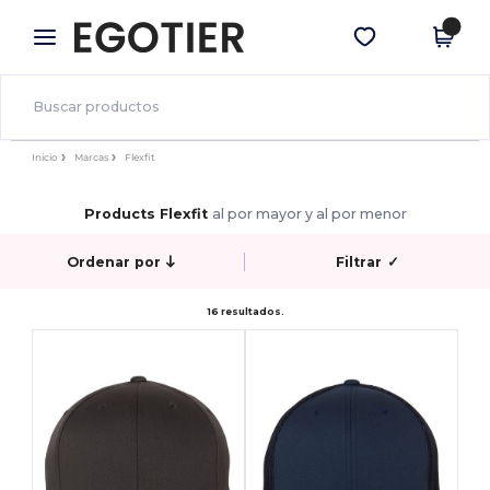
×
App de Egotier
Descargar app
¡Mejores precios en app!
Inicio
Marcas
Flexfit
Products Flexfit
al por mayor y al por menor
Ordenar por
Filtrar
✓
16 resultados.