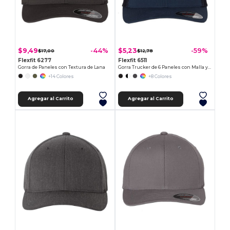
$9,49
$5,23
-44%
-59%
$17,00
$12,78
Flexfit 6277
Flexfit 6511
Gorra de Paneles con Textura de Lana
Gorra Trucker de 6 Paneles con Malla y Estilo
+14 Colores
+8 Colores
Agregar al Carrito
Agregar al Carrito