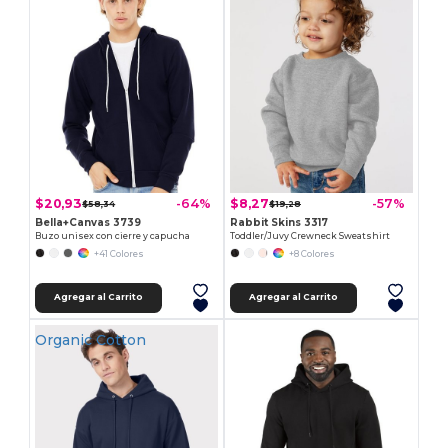
$20,93
$8,27
-64%
-57%
$58,34
$19,28
Bella+Canvas 3739
Rabbit Skins 3317
Buzo unisex con cierre y capucha
Toddler/Juvy Crewneck Sweatshirt
+41 Colores
+8 Colores
Agregar al Carrito
Agregar al Carrito
Organic Cotton