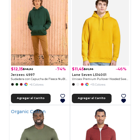
$12,15
$11,45
-74%
-46%
$46,52
$21,36
Jerzees 4997
Lane Seven LS14001
Sudadera con Capucha de Fleece NuBlend® 50/50
Unisex Premium Pullover Hooded Sweatshirt
+6 Colores
+15 Colores
Agregar al Carrito
Agregar al Carrito
Organic Cotton