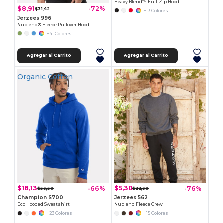
Heavy Blend™ Full-Zip Hood
$8,91
-72%
$31,42
+13 Colores
Jerzees 996
Nublend® Fleece Pullover Hood
+41 Colores
Agregar al Carrito
Agregar al Carrito
Organic Cotton
$18,13
$5,30
-66%
-76%
$53,50
$22,30
Champion S700
Jerzees 562
Eco Hooded Sweatshirt
Nublend Fleece Crew
+23 Colores
+15 Colores