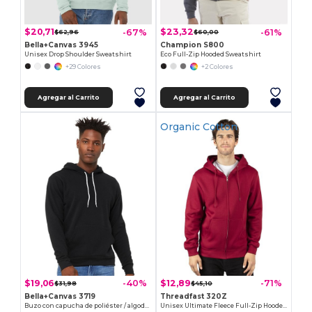
$20,71
$23,32
-67%
-61%
$62,96
$60,00
Bella+Canvas 3945
Champion S800
Unisex Drop Shoulder Sweatshirt
Eco Full-Zip Hooded Sweatshirt
+29 Colores
+2 Colores
Agregar al Carrito
Agregar al Carrito
Organic Cotton
$19,06
$12,89
-40%
-71%
$31,98
$45,10
Bella+Canvas 3719
Threadfast 320Z
Buzo con capucha de poliéster / algodón unisex
Unisex Ultimate Fleece Full-Zip Hooded Sweatshirt