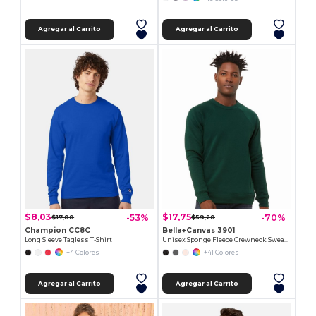
Agregar al Carrito
Agregar al Carrito
$8,03
$17,75
-53%
-70%
$17,00
$59,20
Champion CC8C
Bella+Canvas 3901
Long Sleeve Tagless T-Shirt
Unisex Sponge Fleece Crewneck Sweatshirt
+4 Colores
+41 Colores
Agregar al Carrito
Agregar al Carrito