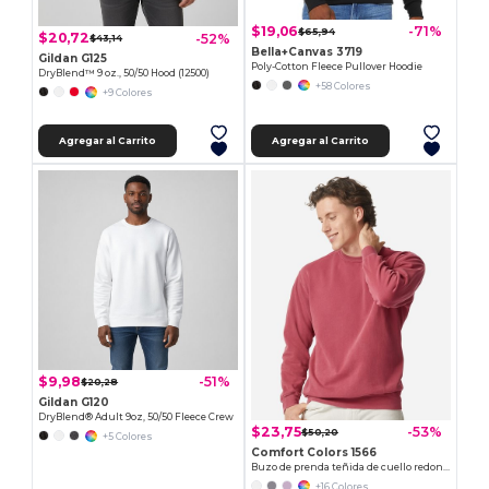
$19,06
-71%
$65,94
$20,72
-52%
$43,14
Bella+Canvas 3719
Gildan G125
Poly-Cotton Fleece Pullover Hoodie
DryBlend™ 9 oz., 50/50 Hood (12500)
+58 Colores
+9 Colores
Agregar al Carrito
Agregar al Carrito
$9,98
-51%
$20,28
Gildan G120
DryBlend® Adult 9oz, 50/50 Fleece Crew
$23,75
-53%
$50,20
+5 Colores
Comfort Colors 1566
Buzo de prenda teñida de cuello redondo
+16 Colores