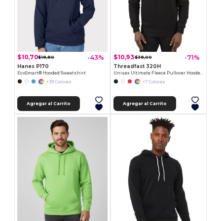
$10,70
$10,93
-43%
-71%
$18,80
$38,00
Hanes P170
Threadfast 320H
EcoSmart® Hooded Sweatshirt
Unisex Ultimate Fleece Pullover Hooded Sweatshirt
+39 Colores
+7 Colores
Agregar al Carrito
Agregar al Carrito