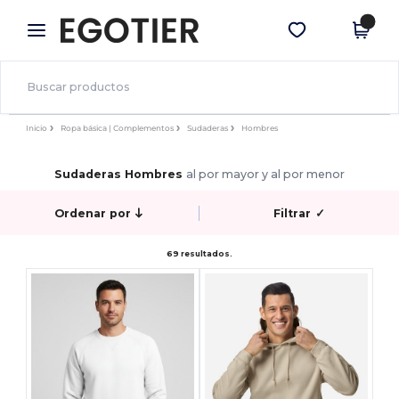
×
App de Egotier
Descargar app
¡Mejores precios en app!
Inicio
Ropa básica | Complementos
Sudaderas
Hombres
Sudaderas Hombres
al por mayor y al por menor
Ordenar por
Filtrar
✓
69 resultados.