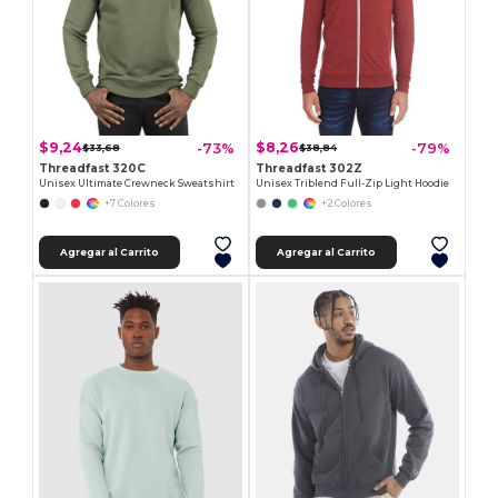
$9,24
$8,26
-73%
-79%
$33,68
$38,84
Threadfast 320C
Threadfast 302Z
Unisex Ultimate Crewneck Sweatshirt
Unisex Triblend Full-Zip Light Hoodie
+7 Colores
+2 Colores
Agregar al Carrito
Agregar al Carrito