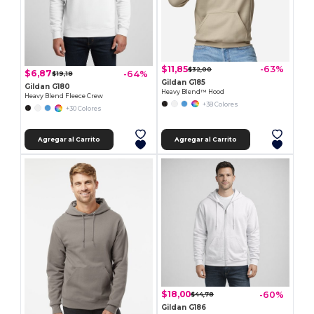
$11,85
-63%
$32,00
$6,87
-64%
$19,18
Gildan G185
Gildan G180
Heavy Blend™ Hood
Heavy Blend Fleece Crew
+38 Colores
+30 Colores
Agregar al Carrito
Agregar al Carrito
$18,00
-60%
$44,78
Gildan G186