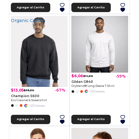
Agregar al Carrito
Agregar al Carrito
Organic Cotton
$6,06
-59%
$14,66
Gildan G840
Dryblend® Long-Sleeve T-Shirt
$13,05
-67%
$39,50
+12 Colores
Champion S600
Eco Crewneck Sweatshirt
+23 Colores
Agregar al Carrito
Agregar al Carrito