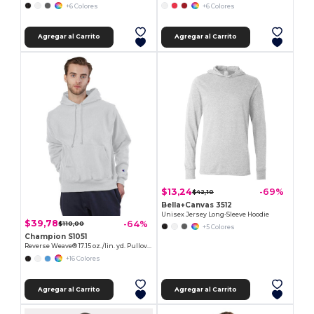
+6 Colores
+6 Colores
Agregar al Carrito
Agregar al Carrito
$13,24
-69%
$42,10
Bella+Canvas 3512
Unisex Jersey Long-Sleeve Hoodie
$39,78
-64%
$110,00
+5 Colores
Champion S1051
Reverse Weave® 17.15 oz./lin. yd. Pullover Hood
+16 Colores
Agregar al Carrito
Agregar al Carrito