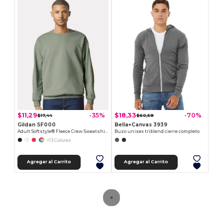
$11,29
$18,33
-35%
-70%
$17,44
$60,58
Gildan SF000
Bella+Canvas 3939
Adult Softstyle® Fleece Crew Sweatshirt
Buzo unisex triblend cierre completo
+13 Colores
Agregar al Carrito
Agregar al Carrito