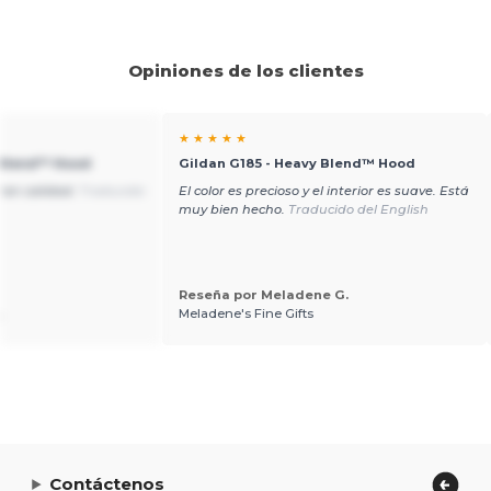
Opiniones de los clientes
★ ★ ★ ★ ★
 Blend™ Hood
Gildan G185 - Heavy Blend™ Hood
ran calidad.
Traducido
El color es precioso y el interior es suave. Está
muy bien hecho.
Traducido del English
Reseña por Meladene G.
.
Meladene's Fine Gifts
Contáctenos