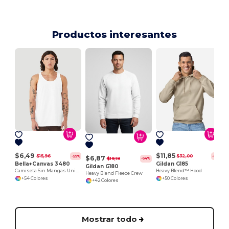
Productos interesantes
$6,49
$11,85
$15,96
$32,00
-59%
-63%
$6,87
$19,18
-64%
Bella+Canvas 3480
Gildan G185
Gildan G180
Camiseta Sin Mangas Unisex de Algodón Premium
Heavy Blend™ Hood
Heavy Blend Fleece Crew
+54 Colores
+50 Colores
+42 Colores
Mostrar todo