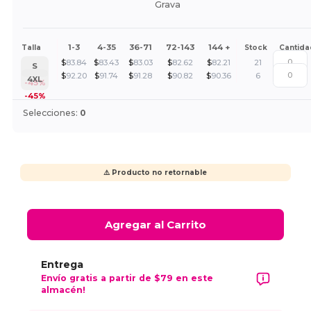
Grava
1-3
4-35
36-71
72-143
144 +
Talla
Stock
Cantida
$
83.84
$
83.43
$
83.03
$
82.62
$
82.21
21
S
$
92.20
$
91.74
$
91.28
$
90.82
$
90.36
6
4XL
-45%
-45%
Selecciones:
0
⚠️ Producto no retornable
Agregar al Carrito
Entrega
Envío gratis a partir de $79 en este
almacén!