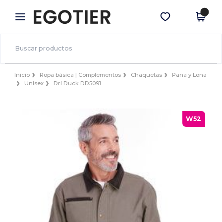
×
App de Egotier
Descargar app
¡Mejores precios en app!
Inicio
Ropa básica | Complementos
Chaquetas
Pana y Lona
Unisex
Dri Duck DD5091
W52