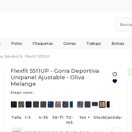
o
Polos
Chaquetas
Gorras
Trabajo
Bolsas
as Béisbol
Flexfit 5511UP
Flexfit 5511UP - Gorra Deportiva
Unipanel Ajustable -
Oliva
Melange
Elegir color:
Talla
1-3
4-35
36-71
72-
144 +
Stock
Cantidad
143