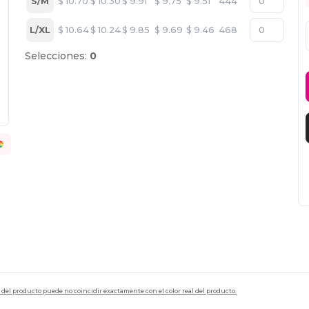
S/M
$
10.70
$
10.30
$
9.91
$
9.75
$
9.51
444
L/XL
$
10.64
$
10.24
$
9.85
$
9.69
$
9.46
468
Selecciones:
0
en del producto puede no coincidir exactamente con el color real del producto.