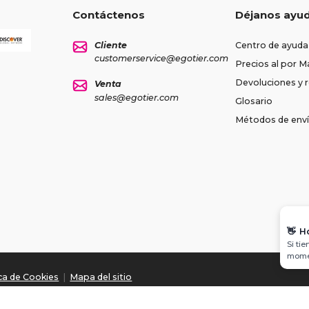
Contáctenos
Déjanos ayu
Cliente
Centro de ayuda
customerservice@egotier.com
Precios al por M
Devoluciones y
Venta
sales@egotier.com
Glosario
Métodos de env
👋
H
Si ti
momen
ica de Cookies
|
Mapa del sitio