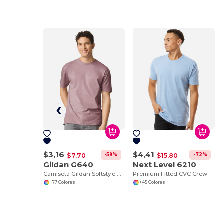
$3,16
$4,41
-59%
-72%
$7,70
$15,80
Gildan G640
Next Level 6210
Camiseta Gildan Softstyle de Algodón Suave
Premium Fitted CVC Crew
+77 Colores
+45 Colores