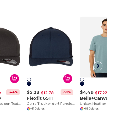
$5,23
$4,49
-44%
-59%
-74%
0
$12,78
$17,22
7
Flexfit 6511
Bella+Canvas 3001CVC
Gorra de Paneles con Textura de Lana
Gorra Trucker de 6 Paneles con Malla y Estilo
Unisex Heather T-Shirt
+31 Colores
+89 Colores