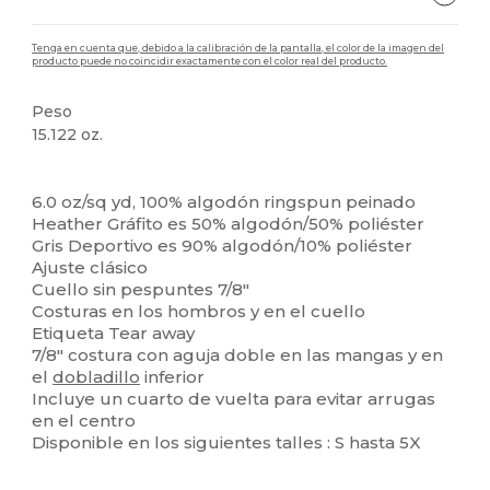
Tenga en cuenta que, debido a la calibración de la pantalla, el color de la imagen del
producto puede no coincidir exactamente con el color real del producto.
Peso
15.122 oz.
Etiqueta extraíble
Alto stock
6.0 oz/sq yd, 100% algodón ringspun peinado
Heather Gráfito es 50% algodón/50% poliéster
Gris Deportivo es 90% algodón/10% poliéster
Ajuste clásico
Cuello sin pespuntes 7/8"
Costuras en los hombros y en el cuello
Etiqueta Tear away
7/8" costura con aguja doble en las mangas y en
el
dobladillo
inferior
Incluye un cuarto de vuelta para evitar arrugas
en el centro
Disponible en los siguientes talles : S hasta 5X