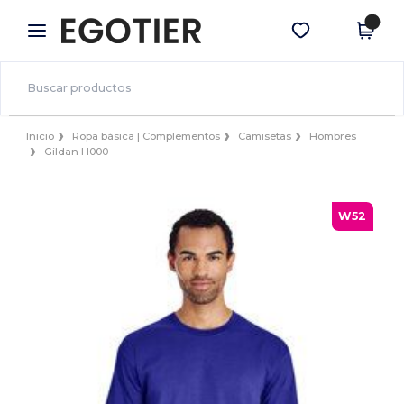
×
App de Egotier
Descargar app
¡Mejores precios en app!
Inicio
Ropa básica | Complementos
Camisetas
Hombres
Gildan H000
W52