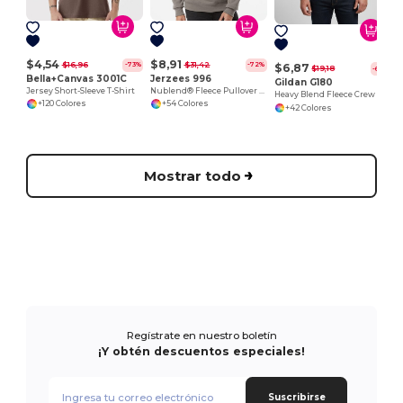
$4,54
$8,91
$16,96
$31,42
-73%
-72%
$6,87
$19,18
-64%
Bella+Canvas 3001C
Jerzees 996
Gildan G180
Jersey Short-Sleeve T-Shirt
Nublend® Fleece Pullover Hood
Heavy Blend Fleece Crew
+120 Colores
+54 Colores
+42 Colores
Mostrar todo
Regístrate en nuestro boletín
¡Y obtén descuentos especiales!
Suscribirse