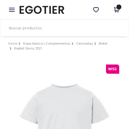
×
App de Egotier
Descargar app
¡Mejores precios en app!
Inicio
Ropa básica | Complementos
Camisetas
Bebé
Rabbit Skins 3321
W52