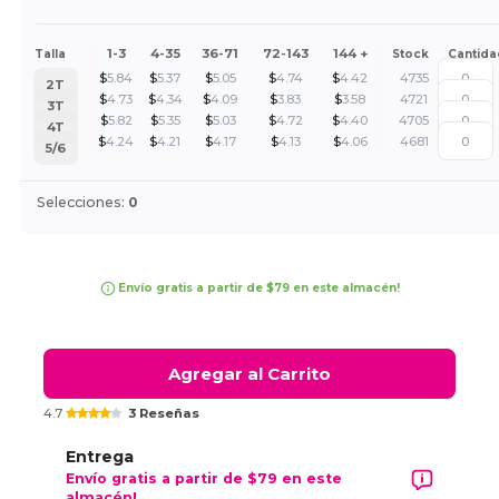
1-3
4-35
36-71
72-143
144 +
Talla
Stock
Cantida
$
5.84
$
5.37
$
5.05
$
4.74
$
4.42
4735
2T
$
4.73
$
4.34
$
4.09
$
3.83
$
3.58
4721
3T
$
5.82
$
5.35
$
5.03
$
4.72
$
4.40
4705
4T
$
4.24
$
4.21
$
4.17
$
4.13
$
4.06
4681
5/6
Selecciones:
0
Envío gratis a partir de $79 en este almacén!
Agregar al Carrito
4.7
3 Reseñas
Entrega
Envío gratis a partir de $79 en este
almacén!