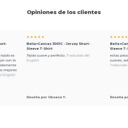
Opiniones de los clientes
★ ★ ★ ★ ★
★ ★ ★ ★ ★
ort-
Bella+Canvas 3001C - Jersey Short-
Bella+Can
Sleeve T-Shirt
Sleeve T-
 tejido es
Tejido suave y perfecto.
Traducido del
estas piez
jar con la
English
suaves, a
cidamente
Traducido 
os mejores
l English
Reseña por Oksana Y.
Reseña po