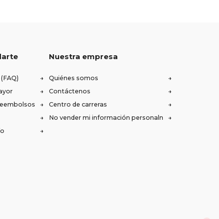
darte
Nuestra empresa
 (FAQ)
Quiénes somos
ayor
Contáctenos
 reembolsos
Centro de carreras
No vender mi información personaln
ío