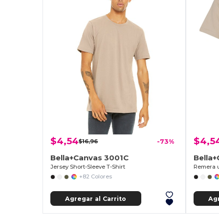
$4,54
$4,5
$16,96
-73%
Bella+Canvas 3001C
Bella
Jersey Short-Sleeve T-Shirt
Remera u
+82 Colores
Agregar al Carrito
Agr