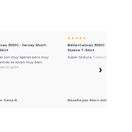
★ ★ ★ ★ ★
vas 3001C - Jersey Short-
Bella+Canvas 3001C - Jersey Short
Shirt
Sleeve T-Shirt
as son muy ligeras pero muy
Súper textura
Traducido del Françai
demás se lavan muy bien
del English
r Gena R.
Reseña por Marc-Antoine G.