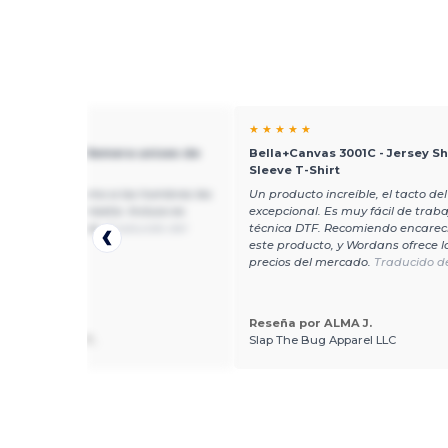
★ ★
★ ★ ★ ★ ★
Canvas 3001 - Remera unisex de
Bella+Canvas 3001C - Jersey Sh
corta Jersey
Sleeve T-Shirt
 las mujeres como a los hombres les
Un producto increíble, el tacto del
ucho esta camiseta. Incluso es
excepcional. Es muy fácil de traba
ara los más altos.
Traducido del
técnica DTF. Recomiendo encare
h
este producto, y Wordans ofrece l
precios del mercado.
Traducido de
Reseña por ALMA J.
 por STEVEN T.
Slap The Bug Apparel LLC