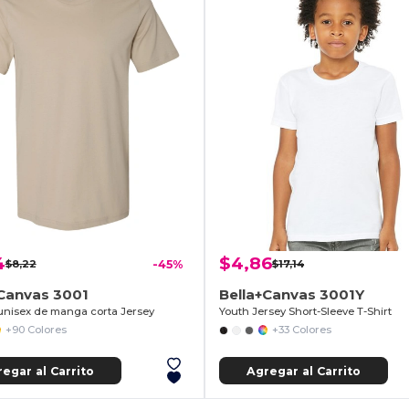
4
$4,86
$8,22
-45%
$17,14
+Canvas 3001
Bella+Canvas 3001Y
nisex de manga corta Jersey
Youth Jersey Short-Sleeve T-Shirt
+90 Colores
+33 Colores
egar al Carrito
Agregar al Carrito