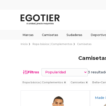
Marcas
Camisetas
Sudaderas
Deportiv
Inicio
Ropa básica | Complementos
Camisetas
Camiseta
Ordenar por
Filtros
3 resultad
Ropa básica | Complementos
Camisetas
Bella+Ca
Made 