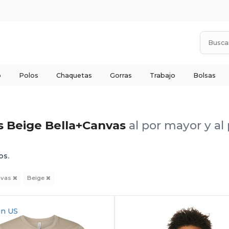
o
Polos
Chaquetas
Gorras
Trabajo
Bolsas
s Beige Bella+Canvas
al por mayor y a
os.
nvas
Beige
in
US