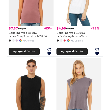
$7,87
$4,99
-65%
-72%
$22,24
$17,88
Bella+Canvas B8803
Bella+Canvas B6003
Ladies Flowy Scoop Muscle T-Shirt
Ladies Jersey Muscle Tank
+9 Colores
+10 Colores
Agregar al Carrito
Agregar al Carrito