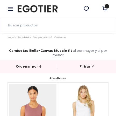
×
App de Egotier
Descargar app
¡Mejores precios en app!
Inicio
Ropa básica | Complementos
Camisetas
Camisetas Bella+Canvas Muscle fit
al por mayor y al por
menor
Ordenar por
Filtrar
✓
5 resultados.