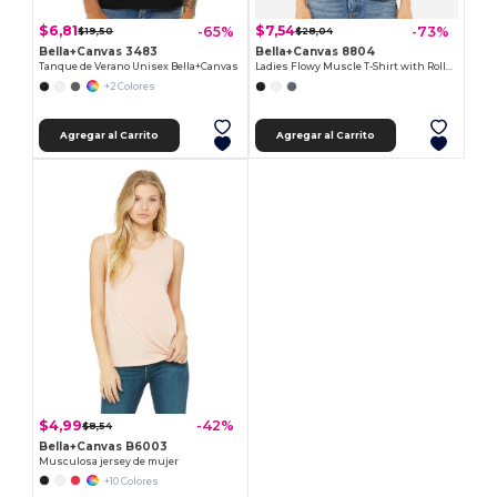
$6,81
$7,54
-65%
-73%
$19,50
$28,04
Bella+Canvas 3483
Bella+Canvas 8804
Tanque de Verano Unisex Bella+Canvas
Ladies Flowy Muscle T-Shirt with Rolled Cuff
+2 Colores
Agregar al Carrito
Agregar al Carrito
$4,99
-42%
$8,54
Bella+Canvas B6003
Musculosa jersey de mujer
+10 Colores