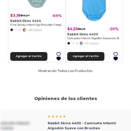
$3,18
-69%
$10,24
Rabbit Skins 4424
Fine Jersey Infant Lap Shoulder Creeper
$4,53
-26%
$6,13
+28 Colores
Rabbit Skins 4400
Camiseta Infantil Algodón Suave con Broches
+17 Colores
Agregar al Carrito
Agregar al Carrito
Mostrando Todos Los Productos.
Opiniones de los clientes
★ ★ ★ ★ ★
amiseta Infantil
Rabbit Skins 4400 - Camiseta Infantil
Broches
Algodón Suave con Broches