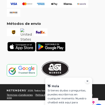
Métodos de envío
👋
Hola
Si tienes dudas o preguntas,
2026. Todos los derechos reservados
puedes escribirnos en
Términos y Condiciones
|
Política de Privacidad
|
Política de Cookies
|
Mapa del
sitio
cualquier momento. Nuestro
chatbot está aquí para