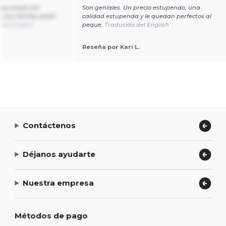
muy suave con
Son geniales. Un precio estupendo, una
 mis clientes están
calidad estupenda y le quedan perfectos al
 del English
peque.
Traducido del English
Reseña por Kari L.
Contáctenos
Déjanos ayudarte
Nuestra empresa
Métodos de pago