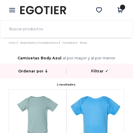
×
App de Egotier
Descargar app
¡Mejores precios en app!
Inicio
Ropa básica | Complementos
Camisetas
Body
Camisetas Body Azul
al por mayor y al por menor
Ordenar por
Filtrar
✓
2 resultados.