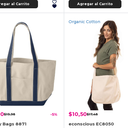
egar al Carrito
Agregar al Carrito
Organic Cotton
00
$10,50
$19,98
-5%
$17,48
y Bags 8871
econscious EC8050