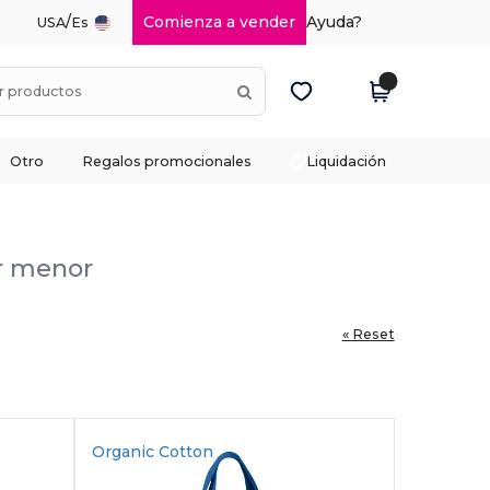
/
Comienza a vender
Ayuda?
USA
Es
Otro
Regalos promocionales
Liquidación
or menor
« Reset
Organic Cotton