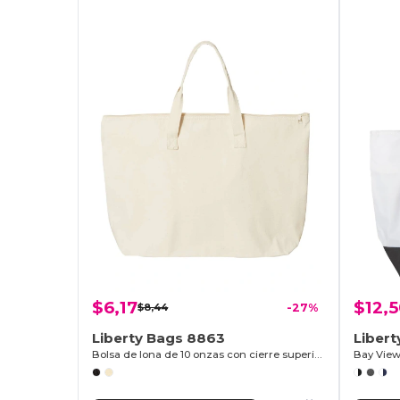
$6,17
$12,
$8,44
-27%
Liberty Bags 8863
Liber
Bolsa de lona de 10 onzas con cierre superior
Bay View