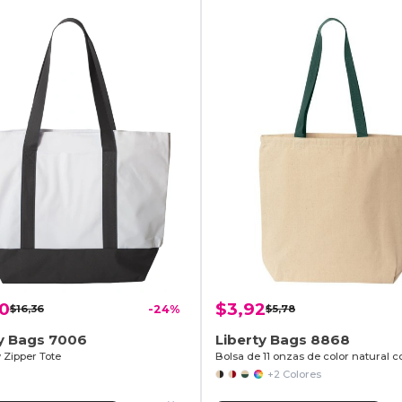
50
$3,92
$16,36
-24%
$5,78
ty Bags 7006
Liberty Bags 8868
 Zipper Tote
+2 Colores