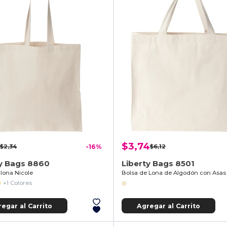
$3,74
$2,34
-16%
$6,12
ty Bags 8860
Liberty Bags 8501
 lona Nicole
+1 Colores
egar al Carrito
Agregar al Carrito