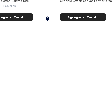
 Cotton Canvas Tote
Organic Cotton Canvas Farmer's Ma
+1 Colores
egar al Carrito
Agregar al Carrito