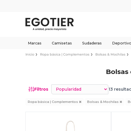
Marcas
Camisetas
Sudaderas
Deportiv
Inicio
Ropa básica | Complementos
Bolsas & Mochilas
Bolsas
Ordenar por
Filtros
13 resulta
Ropa básica | Complementos
Bolsas & Mochilas
B