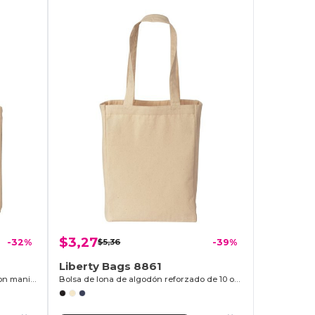
$3,27
-32%
$5,36
-39%
Liberty Bags 8861
Bolsa de 11 onzas de color natural con manijas contrastantes
Bolsa de lona de algodón reforzado de 10 onzas