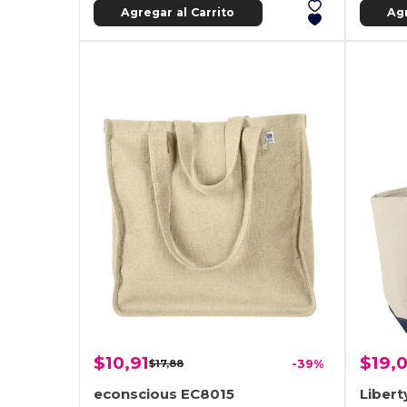
Agregar al Carrito
Agr
$10,91
$19,
$17,88
-39%
econscious EC8015
Libert