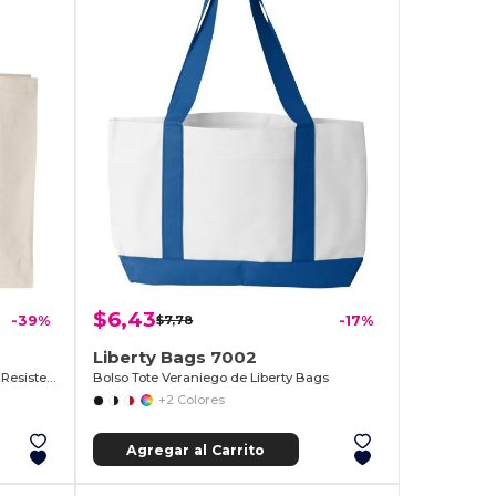
$6,43
-39%
$7,78
-17%
Liberty Bags 7002
Bolsa de Lona de Algodón con Asas Resistentes
Bolso Tote Veraniego de Liberty Bags
+2 Colores
Agregar al Carrito