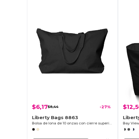
$6,17
$12,
$8,44
-27%
Liberty Bags 8863
Liber
Bolsa de lona de 10 onzas con cierre superior
Bay View