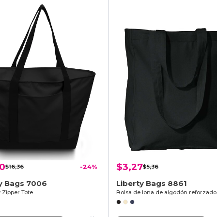
50
$3,27
$16,36
-24%
$5,36
ty Bags 7006
Liberty Bags 8861
 Zipper Tote