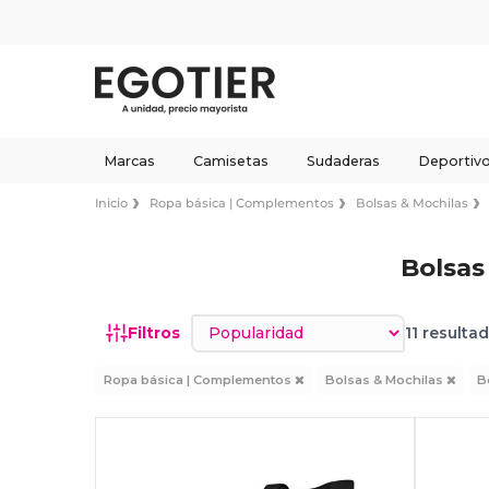
Marcas
Camisetas
Sudaderas
Deportiv
Inicio
Ropa básica | Complementos
Bolsas & Mochilas
Bolsa
Ordenar por
Filtros
11 resulta
Ropa básica | Complementos
Bolsas & Mochilas
B