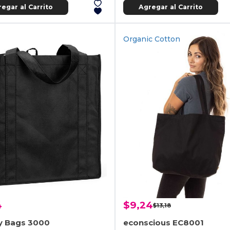
egar al Carrito
Agregar al Carrito
Organic Cotton
4
$9,24
$13,18
ty Bags 3000
econscious EC8001