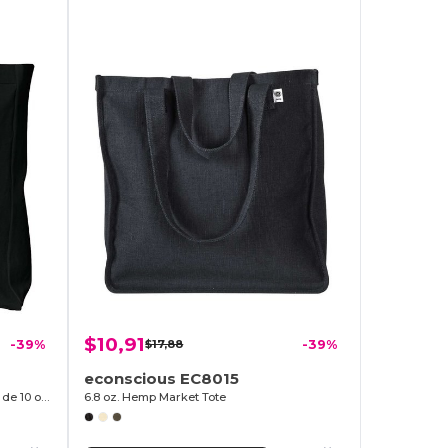
$10,91
-39%
$17,88
-39%
econscious EC8015
Bolsa de lona de algodón reforzado de 10 onzas
6.8 oz. Hemp Market Tote