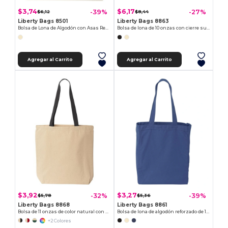
$3,74
$6,17
-39%
-27%
$6,12
$8,44
Liberty Bags 8501
Liberty Bags 8863
Bolsa de Lona de Algodón con Asas Resistentes
Bolsa de lona de 10 onzas con cierre superior
Agregar al Carrito
Agregar al Carrito
$3,92
$3,27
-32%
-39%
$5,78
$5,36
Liberty Bags 8868
Liberty Bags 8861
Bolsa de 11 onzas de color natural con manijas contrastantes
Bolsa de lona de algodón reforzado de 10 onzas
+2 Colores