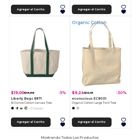
Agregar al Carrito
Agregar al Carrito
Organic Cotton
$19,00
$9,24
-5%
-30%
$19,98
$13,18
Liberty Bags 8871
econscious EC8001
16 Ounce Cotton Canvas Tote
Organic Cotton Large Twill Tote
+1 Colores
Agregar al Carrito
Agregar al Carrito
Mostrando Todos Los Productos.