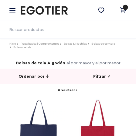
×
App de Egotier
Descargar app
¡Mejores precios en app!
Inicio
Ropa básica | Complementos
Bolsas & Mochilas
Bolsas de compra
Bolsas de tela
Bolsas de tela Algodón
al por mayor y al por menor
Ordenar por
Filtrar
✓
8 resultados.