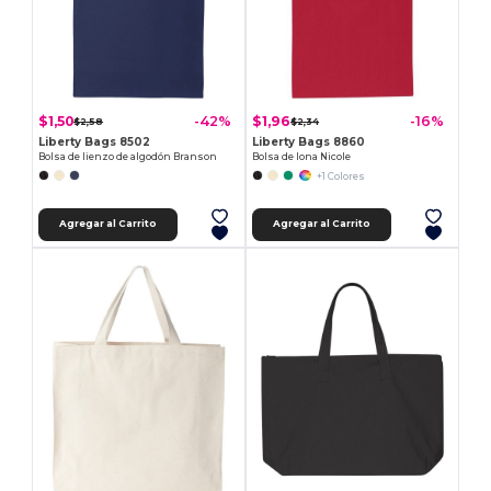
$1,50
$1,96
-42%
-16%
$2,58
$2,34
Liberty Bags 8502
Liberty Bags 8860
Bolsa de lienzo de algodón Branson
Bolsa de lona Nicole
+1 Colores
Agregar al Carrito
Agregar al Carrito