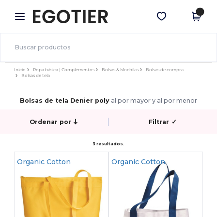
×
App de Egotier
Descargar app
¡Mejores precios en app!
Inicio
Ropa básica | Complementos
Bolsas & Mochilas
Bolsas de compra
Bolsas de tela
Bolsas de tela Denier poly
al por mayor y al por menor
Ordenar por
Filtrar
✓
3 resultados.
Organic Cotton
Organic Cotton