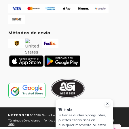
Métodos de envío
👋
Hola
Si tienes dudas o preguntas,
2026. Todos los derechos reservados
puedes escribirnos en
Términos y Condiciones
|
Política de Privacidad
|
Política de Cookies
|
Mapa del
sitio
cualquier momento. Nuestro