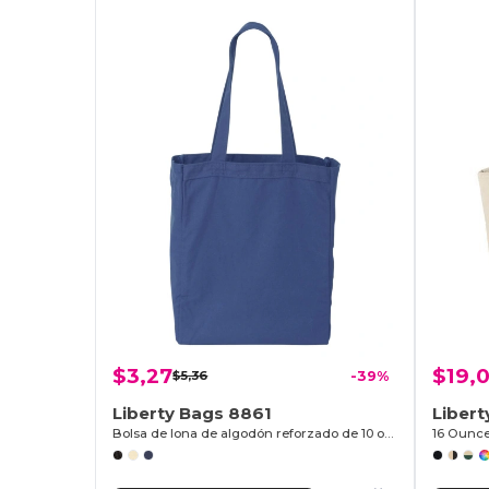
$3,27
$19,
$5,36
-39%
Liberty Bags 8861
Libert
Bolsa de lona de algodón reforzado de 10 onzas
16 Ounce