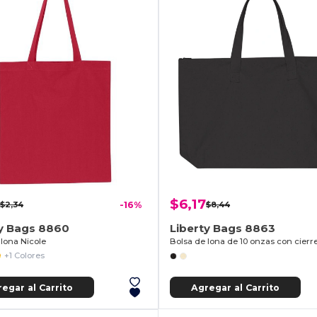
$6,17
$2,34
-16%
$8,44
ty Bags 8860
Liberty Bags 8863
 lona Nicole
+1 Colores
egar al Carrito
Agregar al Carrito