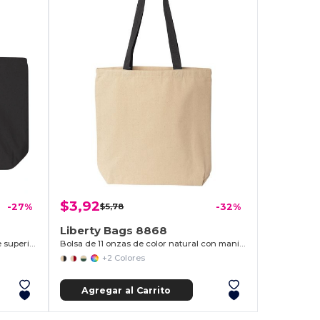
$3,92
-27%
$5,78
-32%
Liberty Bags 8868
Bolsa de lona de 10 onzas con cierre superior
Bolsa de 11 onzas de color natural con manijas contrastantes
+2 Colores
Agregar al Carrito