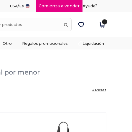
/
Comienza a vender
Ayuda?
USA
Es
Otro
Regalos promocionales
Liquidación
al por menor
« Reset