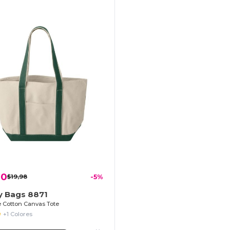
00
$19,98
-5%
y Bags 8871
 Cotton Canvas Tote
+1 Colores