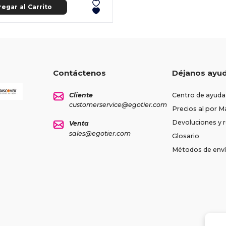
egar al Carrito
Contáctenos
Déjanos ayu
Cliente
Centro de ayuda
customerservice@egotier.com
Precios al por M
Devoluciones y
Venta
sales@egotier.com
Glosario
Métodos de env