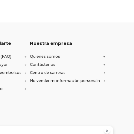
darte
Nuestra empresa
 (FAQ)
Quiénes somos
ayor
Contáctenos
 reembolsos
Centro de carreras
No vender mi información personaln
ío