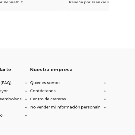
r Kenneth C.
Reseña por Frankie E.
darte
Nuestra empresa
 (FAQ)
Quiénes somos
ayor
Contáctenos
 reembolsos
Centro de carreras
No vender mi información personaln
ío