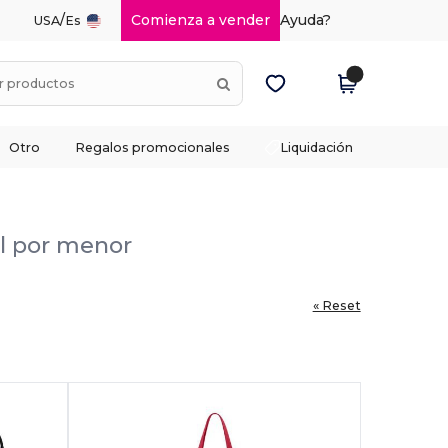
/
Comienza a vender
Ayuda?
USA
Es
Otro
Regalos promocionales
Liquidación
al por menor
« Reset