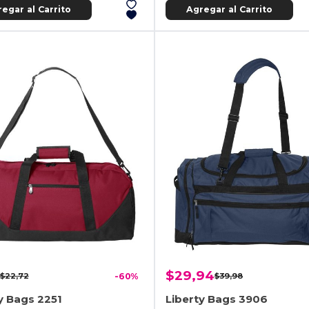
egar al Carrito
Agregar al Carrito
$29,94
$22,72
-60%
$39,98
y Bags 2251
Liberty Bags 3906