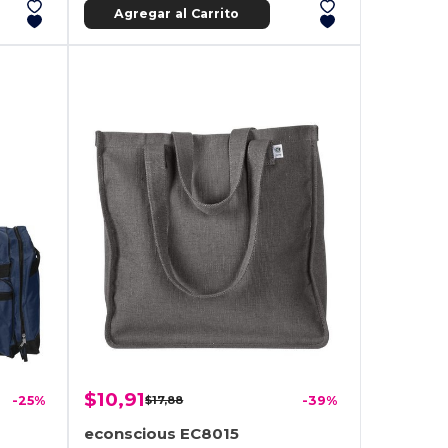
Agregar al Carrito
$10,91
-25%
$17,88
-39%
econscious EC8015