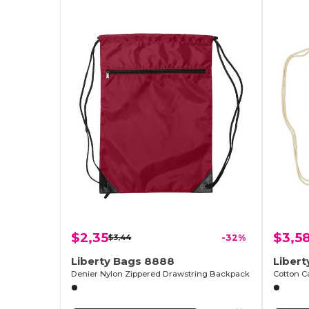
$2,35
$3,5
$3,44
-32%
Liberty Bags 8888
Libert
Denier Nylon Zippered Drawstring Backpack
Cotton C