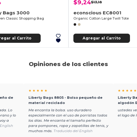
4
$9,24
$13,18
ty Bags 3000
econscious EC8001
n Classic Shopping Bag
Organic Cotton Large Twill Tote
egar al Carrito
Agregar al Carrito
Opiniones de los clientes
★ ★ ★ ★ ★
★ ★ ★ ★ ★
ueño de
Liberty Bags 8805 - Bolso pequeño de
Liberty B
material reciclado
algodón 
ada. Lo
Me encanta la bolsa. uso duradero
ustedes v
rano y lo
especialmente con el uso de porristas todos
el logo de
 voy a
los días. Me encanta el tamaño perfecto
English
para pompones, ropa y zapatillas de tenis, y
muchos más.
Traducido del English