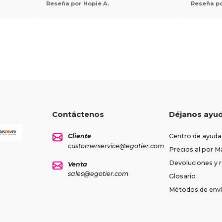
Reseña por Hopie A.
Reseña po
Contáctenos
Déjanos ayu
Cliente
Centro de ayuda
customerservice@egotier.com
Precios al por M
Devoluciones y
Venta
sales@egotier.com
Glosario
Métodos de env