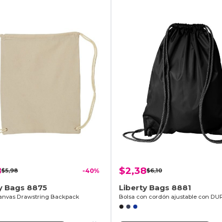
8
$2,38
$5,98
-40%
$6,10
y Bags 8875
Liberty Bags 8881
anvas Drawstring Backpack
Bolsa con cordón ajustable con D