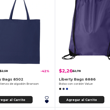
$2,26
$2,58
-42%
$2,78
y Bags 8502
Liberty Bags 8886
 lienzo de algodón Branson
Bolso con cordón Value
egar al Carrito
Agregar al Carrito