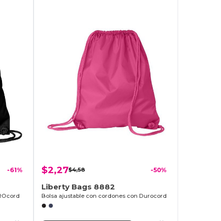
$2,27
-61%
$4,58
-50%
Liberty Bags 8882
UROcord
Bolsa ajustable con cordones con Durocord