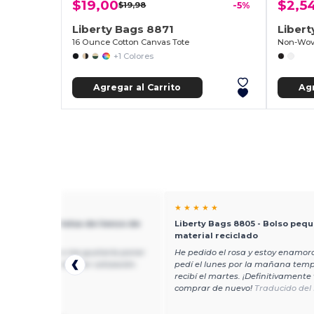
$19,00
$2,5
$19,98
-5%
Liberty Bags 8871
Liber
16 Ounce Cotton Canvas Tote
Non-Wove
+1 Colores
Agregar al Carrito
Agr
★ ★
★ ★ ★ ★ ★
y Bags 8502 - Bolsa de lienzo de
Liberty Bags 8805 - Bolso peq
ón Branson
material reciclado
una imagen que me gustaría poner
He pedido el rosa y estoy enamor
bolsas quieren obtener cotización.
pedí el lunes por la mañana temp
do del English
recibí el martes. ¡Definitivamente
comprar de nuevo!
Traducido del 