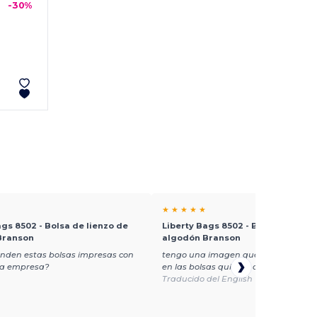
-30%
★ ★ ★ ★ ★
ags 8502 - Bolsa de lienzo de
Liberty Bags 8502 - Bolsa de lienz
Branson
algodón Branson
enden estas bolsas impresas con
tengo una imagen que me gustaría 
 la empresa?
en las bolsas quieren obtener cotizac
Traducido del English