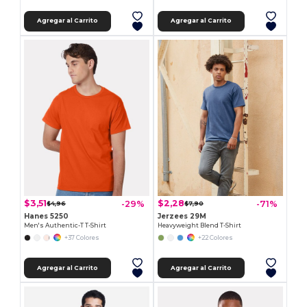
Agregar al Carrito
Agregar al Carrito
$3,51
$2,28
-29%
-71%
$4,96
$7,90
Hanes 5250
Jerzees 29M
Men's Authentic-T T-Shirt
Heavyweight Blend T-Shirt
+37 Colores
+22 Colores
Agregar al Carrito
Agregar al Carrito