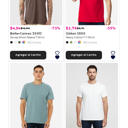
$4,54
$2,76
-73%
-59%
$16,96
$6,74
Bella+Canvas 3001C
Gildan G500
Jersey Short-Sleeve T-Shirt
Heavy Cotton™ T-Shirt
+82 Colores
+66 Colores
Agregar al Carrito
Agregar al Carrito