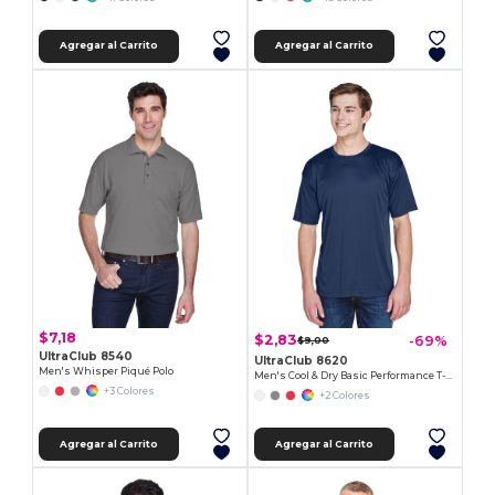
Agregar al Carrito
Agregar al Carrito
$7,18
$2,83
-69%
$9,00
UltraClub 8540
UltraClub 8620
Men's Whisper Piqué Polo
Men's Cool & Dry Basic Performance T-Shirt
+3 Colores
+2 Colores
Agregar al Carrito
Agregar al Carrito