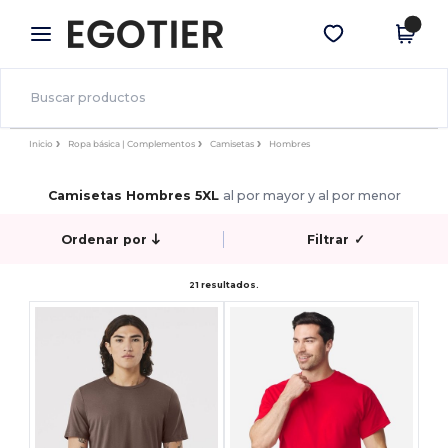
×
App de Egotier
Descargar app
¡Mejores precios en app!
Inicio
Ropa básica | Complementos
Camisetas
Hombres
Camisetas Hombres 5XL
al por mayor y al por menor
Ordenar por
Filtrar
✓
21 resultados.