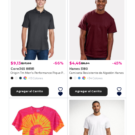
$9,13
$4,46
-66%
-45%
$27,00
$8,04
Core365 88181
Hanes 5180
Origin Tm Men's Performance Pique Polo
Camiseta Resistente de Algodón Hanes
+13 Colores
+34 Colores
Agregar al Carrito
Agregar al Carrito