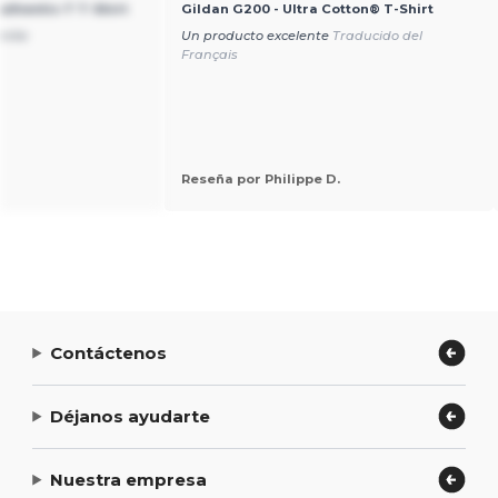
uthentic-T T-Shirt
Gildan G200 - Ultra Cotton® T-Shirt
nite
Un producto excelente
Traducido del
Français
Reseña por Philippe D.
Contáctenos
Déjanos ayudarte
Nuestra empresa