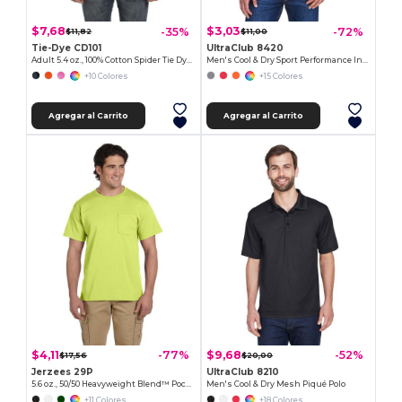
$7,68
$3,03
-35%
-72%
$11,82
$11,00
Tie-Dye CD101
UltraClub 8420
Adult 5.4 oz., 100% Cotton Spider Tie Dye T-shirt
Men's Cool & Dry Sport Performance Interlock T-Shirt
+10 Colores
+15 Colores
Agregar al Carrito
Agregar al Carrito
$4,11
$9,68
-77%
-52%
$17,56
$20,00
Jerzees 29P
UltraClub 8210
5.6 oz., 50/50 Heavyweight Blend™ Pocket T-Shirt
Men's Cool & Dry Mesh Piqué Polo
+11 Colores
+18 Colores