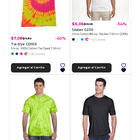
$6,06
-54%
$13,18
Gildan G230
Ultra Cotton® 6 oz. Pocket T-Shirt (2300)
$7,08
-40%
$11,82
+12 Colores
Tie-Dye CD100
5.4 oz., 100% Cotton Tie-Dyed T-Shirt
+36 Colores
Agregar al Carrito
Agregar al Carrito