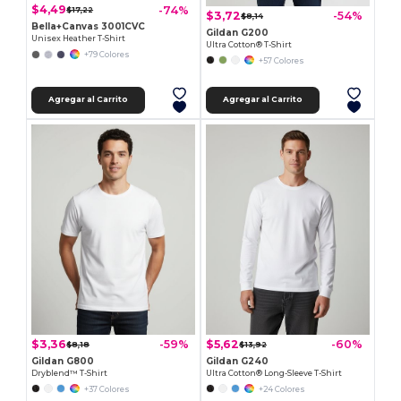
$4,49
-74%
$17,22
$3,72
-54%
$8,14
Bella+Canvas 3001CVC
Gildan G200
Unisex Heather T-Shirt
Ultra Cotton® T-Shirt
+79 Colores
+57 Colores
Agregar al Carrito
Agregar al Carrito
$3,36
$5,62
-59%
-60%
$8,18
$13,92
Gildan G800
Gildan G240
Dryblend™ T-Shirt
Ultra Cotton® Long-Sleeve T-Shirt
+37 Colores
+24 Colores