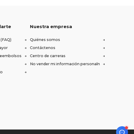
darte
Nuestra empresa
 (FAQ)
Quiénes somos
ayor
Contáctenos
 reembolsos
Centro de carreras
No vender mi información personaln
ío