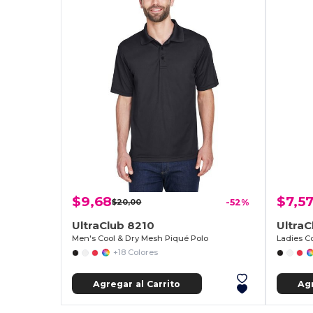
$9,68
$7,5
$20,00
-52%
UltraClub 8210
UltraC
Men's Cool & Dry Mesh Piqué Polo
Ladies C
+18 Colores
Agregar al Carrito
Agr