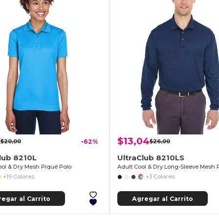
7
$13,04
$20,00
-62%
$26,00
lub 8210L
UltraClub 8210LS
ool & Dry Mesh Piqué Polo
+19 Colores
+3 Colores
egar al Carrito
Agregar al Carrito