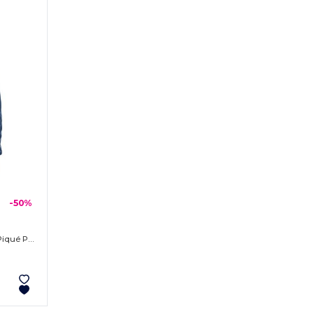
-50%
Adult Cool & Dry Long-Sleeve Mesh Piqué Polo