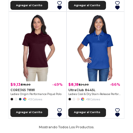
Agregar al Carrito
Agregar al Carrito
$9,13
$8,18
-49%
-66%
$18,00
$24,00
CORE365 78181
UltraClub 8445L
Ladies Origin Performance Piqué Polo
Ladies Cool & Dry Stain-Release Performance Polo
+13 Colores
+18 Colores
Agregar al Carrito
Agregar al Carrito
Mostrando Todos Los Productos.