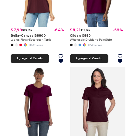
$7,99
$8,21
-64%
-58%
$22,24
$19,54
Bella+Canvas B8800
Gildan G880
Ladies Flowy Racerback Tank
Wholesale Dryblend Polo Shirt
+16 Colores
+15 Colores
Agregar al Carrito
Agregar al Carrito