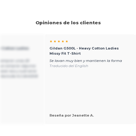
Opiniones de los clientes
★ ★ ★ ★ ★
y Cotton Ladies
Gildan G500L - Heavy Cotton Ladies
Missy Fit T-Shirt
comprar unas 20
Se lavan muy bien y mantienen la forma
que comprar algunos
Traducido del English
cer eso y cuál sería
a Kentville N.S B4N3V8
Reseña por Jeanette A.