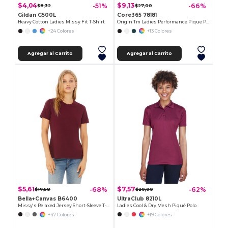
$4,04
$9,13
-51%
-66%
$8,32
$27,00
Gildan G500L
Core365 78181
Heavy Cotton Ladies Missy Fit T-Shirt
Origin Tm Ladies Performance Pique Polo
+24 Colores
+13 Colores
Agregar al Carrito
Agregar al Carrito
$5,61
$7,57
-68%
-62%
$17,58
$20,00
Bella+Canvas B6400
UltraClub 8210L
Missy's Relaxed Jersey Short-Sleeve T-Shirt
Ladies Cool & Dry Mesh Piqué Polo
+47 Colores
+19 Colores