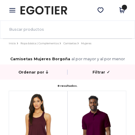
×
App de Egotier
Descargar app
¡Mejores precios en app!
Inicio
Ropa básica | Complementos
Camisetas
Mujeres
Camisetas Mujeres Borgoña
al por mayor y al por menor
Ordenar por
Filtrar
✓
8 resultados.