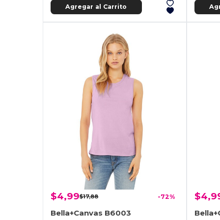
Agregar al Carrito
Agr
$4,99
$4,9
$17,88
-72%
Bella+Canvas B6003
Bella