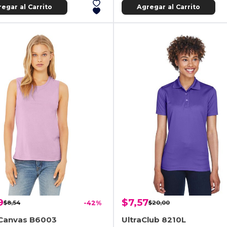
egar al Carrito
Agregar al Carrito
9
$7,57
$8,54
-42%
$20,00
+Canvas B6003
UltraClub 8210L