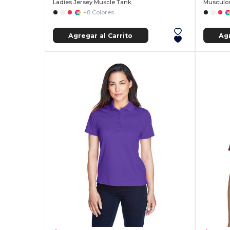
Ladies Jersey Muscle Tank
Musculos
+8 Colores
Agregar al Carrito
Agr