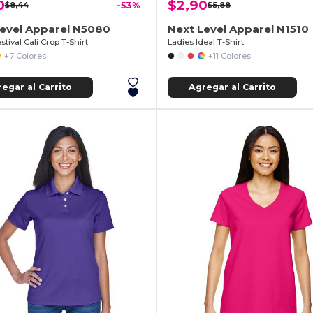
0
$2,90
$8,44
-53%
$5,88
Level Apparel N5080
Next Level Apparel N1510
stival Cali Crop T-Shirt
Ladies Ideal T-Shirt
+7 Colores
+11 Colores
egar al Carrito
Agregar al Carrito