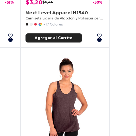
$3,20
-51%
$6,44
-50%
Next Level Apparel N1540
Camiseta Ligera de Algodón y Poliéster para Mujer
+17 Colores
Agregar al Carrito