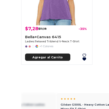
$7,28
$11,18
-35%
Bella+Canvas 6415
Ladies Relaxed Triblend V-Neck T-Shirt
+1 Colores
Agregar al Carrito
★ ★
★ ★ ★ ★ ★
 G500L - Heavy Cotton Ladies
Gildan G500L - Heavy Cotton L
it T-Shirt
Missy Fit T-Shirt