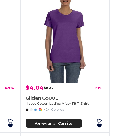
$4,04
-48%
$8,32
-51%
Gildan G500L
Heavy Cotton Ladies Missy Fit T-Shirt
+24 Colores
Agregar al Carrito