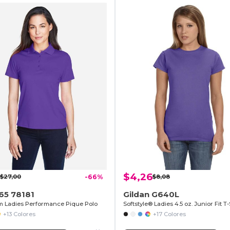
$4,26
$27,00
-66%
$8,08
65 78181
Gildan G640L
m Ladies Performance Pique Polo
Softstyle® Ladies 4.5 oz. Junior Fit T-
+13 Colores
+17 Colores