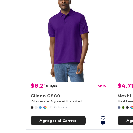
$8,21
$4,7
$19,54
-58%
Gildan G880
Next L
Wholesale Dryblend Polo Shirt
+15 Colores
Agregar al Carrito
Agr