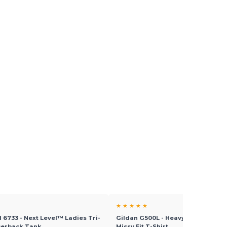
★ ★ ★ ★ ★
l 6733 - Next Level™ Ladies Tri-
Gildan G500L - Heavy Cotton Ladi
cerback Tank
Missy Fit T-Shirt