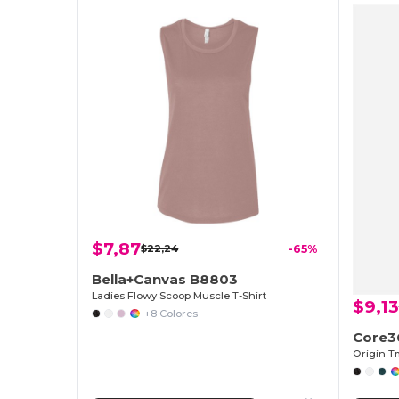
$7,87
$22,24
-65%
Bella+Canvas B8803
Ladies Flowy Scoop Muscle T-Shirt
$9,13
+8 Colores
Core3
Origin T