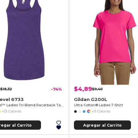
1
$4,89
$18,32
-74%
$9,40
evel 6733
Gildan G200L
Next Level™ Ladies Tri-Blend Racerback Tank
Ultra Cotton® Ladies T-Shirt
+13 Colores
+9 Colores
egar al Carrito
Agregar al Carrito