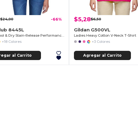
8
$5,28
$24,00
-66%
$6,50
lub 8445L
Gildan G500VL
Ladies Cool & Dry Stain-Release Performance Polo
Ladies Heavy Cotton V-Neck T-Shirt
+18 Colores
+3 Colores
egar al Carrito
Agregar al Carrito