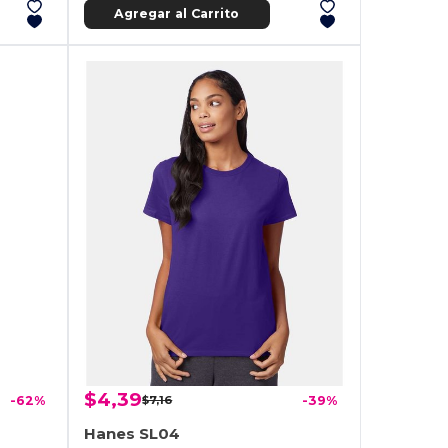
Agregar al Carrito
$4,39
-62%
$7,16
-39%
Hanes SL04