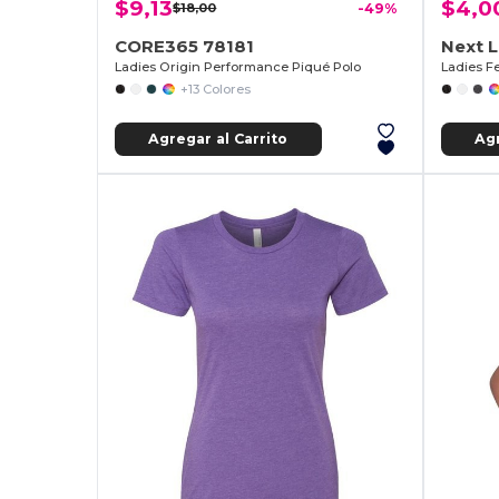
$9,13
$4,0
$18,00
-49%
CORE365 78181
Next 
Ladies Origin Performance Piqué Polo
Ladies Fe
+13 Colores
Agregar al Carrito
Agr