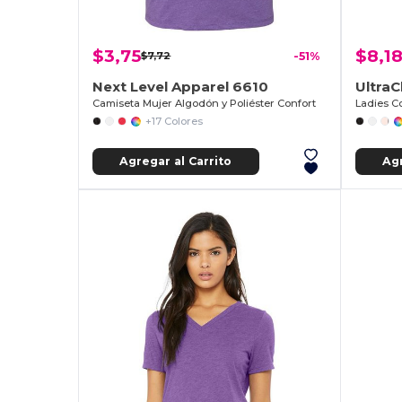
$3,75
$8,1
$7,72
-51%
Next Level Apparel 6610
UltraC
Camiseta Mujer Algodón y Poliéster Confort
+17 Colores
Agregar al Carrito
Agr