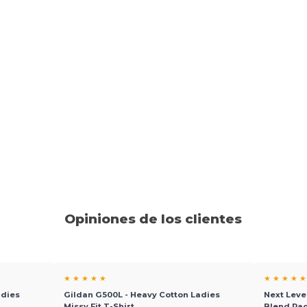
Opiniones de los clientes
★ ★ ★ ★ ★
★ ★ ★ ★ ★
adies
Gildan G500L - Heavy Cotton Ladies
Next Leve
Missy Fit T-Shirt
Blend Ra