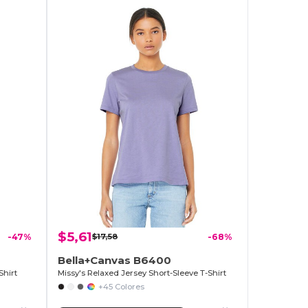
$5,61
-47%
$17,58
-68%
Bella+Canvas B6400
Shirt
Missy's Relaxed Jersey Short-Sleeve T-Shirt
+45 Colores