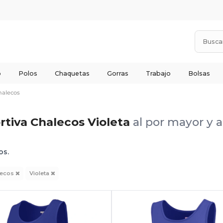
o
Polos
Chaquetas
Gorras
Trabajo
Bolsas
halecos
tiva Chalecos Violeta
al por mayor y 
os.
lecos
Violeta