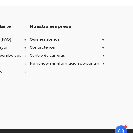
darte
Nuestra empresa
 (FAQ)
Quiénes somos
ayor
Contáctenos
 reembolsos
Centro de carreras
No vender mi información personaln
ío