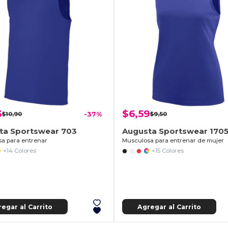
3
$6,59
$10,90
-37%
$9,50
ta Sportswear 703
Augusta Sportswear 170
a para entrenar
Musculosa para entrenar de mujer
+14 Colores
+15 Colores
egar al Carrito
Agregar al Carrito