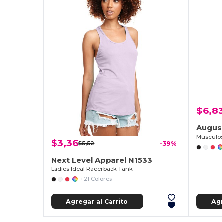
$6,8
Augus
Musculos
$3,36
$5,52
-39%
Next Level Apparel N1533
Ladies Ideal Racerback Tank
+21 Colores
Agregar al Carrito
Agr