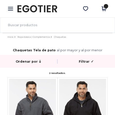
×
App de Egotier
Descargar app
¡Mejores precios en app!
Inicio
Ropa básica | Complementos
Chaquetas
Chaquetas Tela de pato
al por mayor y al por menor
Ordenar por
Filtrar
✓
2 resultados.