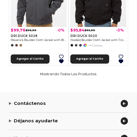
$99,76
$95,84
-0%
-0%
$99,99
$95,99
DRI DUCK 5028
DRI DUCK 5020
Maverick Boulder Cloth Jacket with Blanket Lining
Hooded Boulder Cloth Jacket with Tricot Quilt Lining
+4 Colores
Agregar al Carrito
Agregar al Carrito
Mostrando Todos Los Productos.
Contáctenos
Déjanos ayudarte