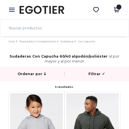
×
App de Egotier
Descargar app
¡Mejores precios en app!
Inicio
Ropa básica | Complementos
Sudaderas
Con Capucha
Sudaderas Con Capucha 60/40 algodón/poliéster
al por
mayor y al por menor
Ordenar por
Filtrar
✓
5 resultados.