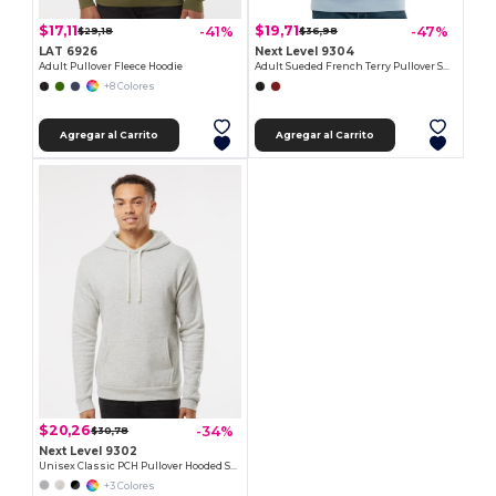
$17,11
$19,71
-41%
-47%
$29,18
$36,98
LAT 6926
Next Level 9304
Adult Pullover Fleece Hoodie
Adult Sueded French Terry Pullover Sweatshirt
+8 Colores
Agregar al Carrito
Agregar al Carrito
$20,26
-34%
$30,78
Next Level 9302
Unisex Classic PCH Pullover Hooded Sweatshirt
+3 Colores