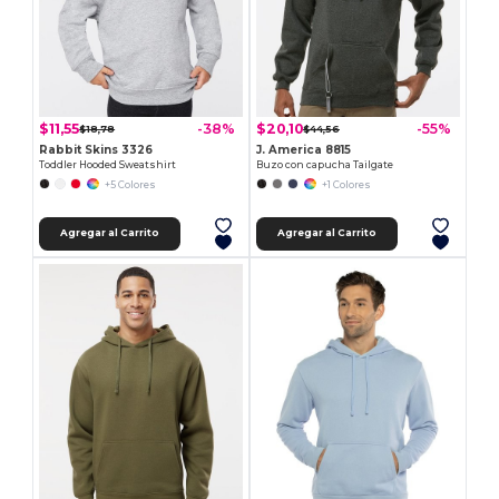
$11,55
$20,10
-38%
-55%
$18,78
$44,56
Rabbit Skins 3326
J. America 8815
Toddler Hooded Sweatshirt
Buzo con capucha Tailgate
+5 Colores
+1 Colores
Agregar al Carrito
Agregar al Carrito