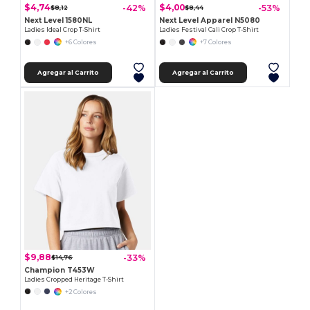
$4,74
$4,00
-42%
-53%
$8,12
$8,44
Next Level 1580NL
Next Level Apparel N5080
Ladies Ideal Crop T-Shirt
Ladies Festival Cali Crop T-Shirt
+6 Colores
+7 Colores
Agregar al Carrito
Agregar al Carrito
$9,88
-33%
$14,76
Champion T453W
Ladies Cropped Heritage T-Shirt
+2 Colores