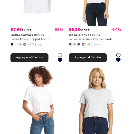
$7,98
$6,30
-62%
-64%
$21,08
$17,68
Bella+Canvas B8882
Bella+Canvas 6682
Ladies Flowy Cropped T-Shirt
Ladies Racerback Cropped Tank
+5 Colores
+13 Colores
Agregar al Carrito
Agregar al Carrito