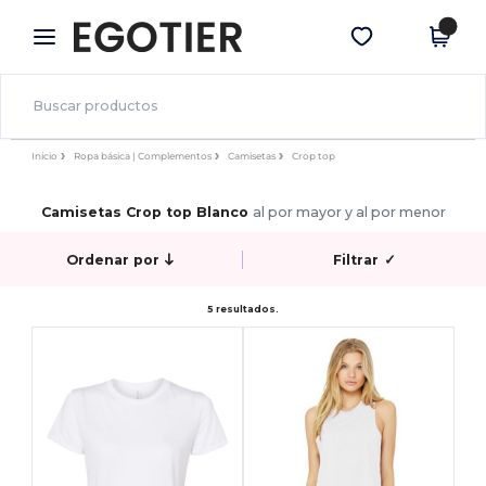
×
App de Egotier
Descargar app
¡Mejores precios en app!
Inicio
Ropa básica | Complementos
Camisetas
Crop top
Camisetas Crop top Blanco
al por mayor y al por menor
Ordenar por
Filtrar
✓
5 resultados.