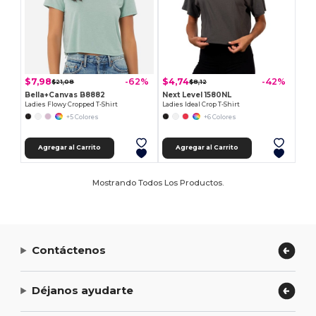
$7,98
$4,74
-62%
-42%
$21,08
$8,12
Bella+Canvas B8882
Next Level 1580NL
Ladies Flowy Cropped T-Shirt
Ladies Ideal Crop T-Shirt
+5 Colores
+6 Colores
Agregar al Carrito
Agregar al Carrito
Mostrando Todos Los Productos.
Contáctenos
Déjanos ayudarte