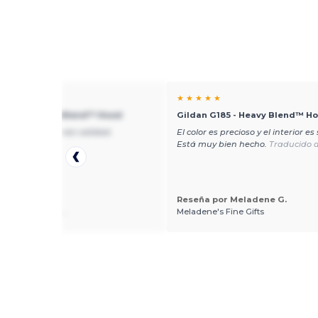
★ ★
★ ★ ★ ★ ★
 G185 - Heavy Blend™ Hood
Gildan G185 - Heavy Blend™ H
 cómodo y de gran calidad.
El color es precioso y el interior es
do del English
Está muy bien hecho.
Traducido d
Reseña por Meladene G.
 por Rachel M.
Meladene's Fine Gifts