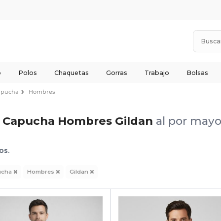
o
Polos
Chaquetas
Gorras
Trabajo
Bolsas
apucha
Hombres
 Capucha Hombres Gildan
al por mayo
os.
ucha
Hombres
Gildan