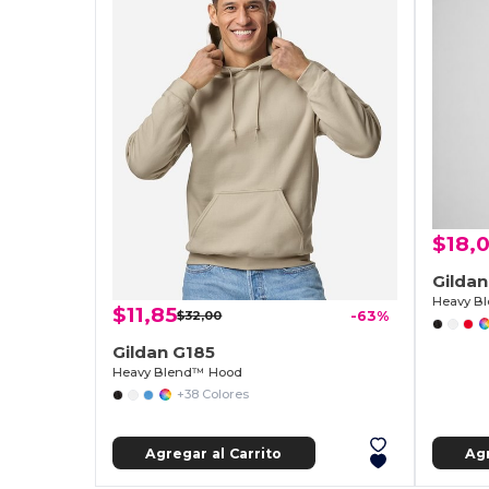
$18,
Gilda
Heavy Bl
$11,85
$32,00
-63%
Gildan G185
Heavy Blend™ Hood
+38 Colores
Agregar al Carrito
Agr