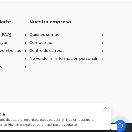
darte
Nuestra empresa
 (FAQ)
Quiénes somos
ayor
Contáctenos
 reembolsos
Centro de carreras
No vender mi información personaln
ío
ola
enes dudas o preguntas, puedes escribirnos en cualquier
to. Nuestro chatbot está aquí para ayudarte.