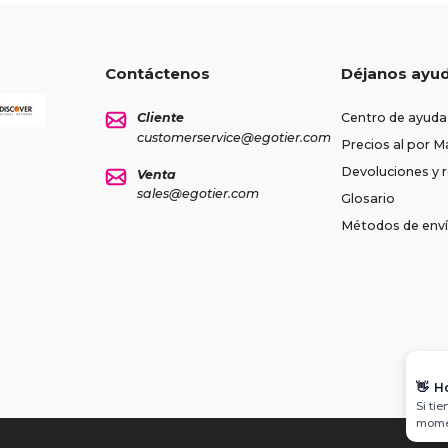
Contáctenos
Déjanos ayu
Cliente
Centro de ayuda
customerservice@egotier.com
Precios al por M
Devoluciones y
Venta
sales@egotier.com
Glosario
Métodos de env
👋
H
Si ti
momen