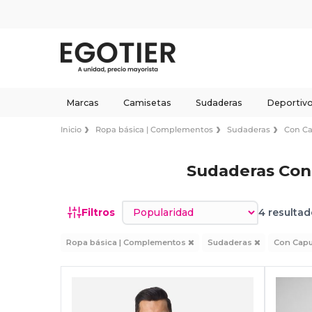
Marcas
Camisetas
Sudaderas
Deportiv
Inicio
Ropa básica | Complementos
Sudaderas
Con C
Sudaderas Con
Ordenar por
Filtros
4 resultad
Ropa básica | Complementos
Sudaderas
Con Cap