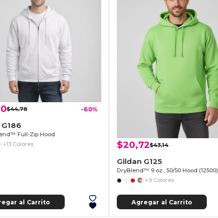
00
$44,78
-60%
n G186
end™ Full-Zip Hood
$20,72
+13 Colores
$43,14
Gildan G125
DryBlend™ 9 oz., 50/50 Hood (12500)
+9 Colores
egar al Carrito
Agregar al Carrito