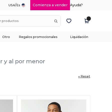
/
Comienza a vender
Ayuda?
USA
Es
Otro
Regalos promocionales
Liquidación
r y al por menor
« Reset