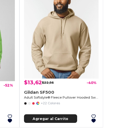
$13,62
$22,56
-40%
-52%
Gildan SF500
Adult Softstyle® Fleece Pullover Hooded Sweatshirt
+22 Colores
Agregar al Carrito