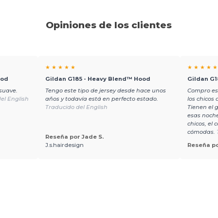
Opiniones de los clientes
★ ★ ★ ★ ★
★ ★ ★ ★ ★
ood
Gildan G185 - Heavy Blend™ Hood
Gildan G1
 suave.
Tengo este tipo de jersey desde hace unos
Compro es
el English
años y todavía está en perfecto estado.
los chicos
Traducido del English
Tienen el 
esas noche
chicos, el
cómodas.
Reseña por Jade S.
J.s.hairdesign
Reseña po