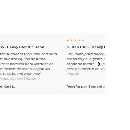
★ ★ ★ ★ ★
85 - Heavy Blend™ Hood
Gildan G185 - Heavy Blend™ Hood
tas sudaderas con capucha para
Las utilizo para hacer cremalleras d
 de nuestro equipo de fútbol.
recuerdo y a la gente le encantan. S
grosor perfecto para llevarlas en
capaz de mantener mi precio asequi
s frescas de otoño. Según los
pero no recortar en la calidad
Traduc
 corte es bueno y son muy
English
Traducido del English
r Kari L.
Reseña por Samantha H.