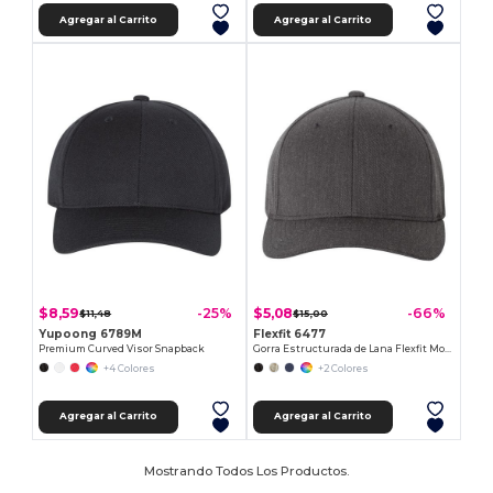
Agregar al Carrito
Agregar al Carrito
$8,59
$5,08
-25%
-66%
$11,48
$15,00
Yupoong 6789M
Flexfit 6477
Premium Curved Visor Snapback
Gorra Estructurada de Lana Flexfit Moderna
+4 Colores
+2 Colores
Agregar al Carrito
Agregar al Carrito
Mostrando Todos Los Productos.