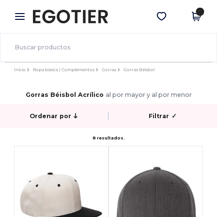
×
App de Egotier
Descargar app
¡Mejores precios en app!
Inicio
Ropa básica | Complementos
Gorras
Gorras Béisbol
Gorras Béisbol Acrílico
al por mayor y al por menor
Ordenar por
Filtrar
✓
8 resultados.