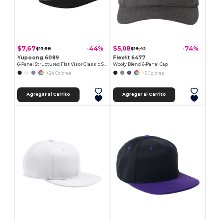
$7,67
$5,08
-44%
-74%
$13,58
$19,42
Yupoong 6089
Flexfit 6477
6-Panel Structured Flat Visor Classic Snapback
Wooly Blend 6-Panel Cap
+24 Colores
+5 Colores
Agregar al Carrito
Agregar al Carrito