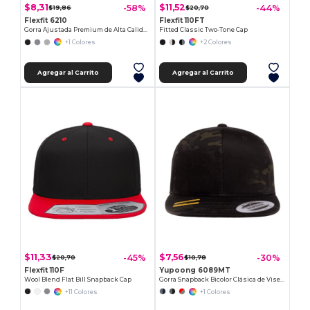
$8,31
$11,52
-58%
-44%
$19,86
$20,70
Flexfit 6210
Flexfit 110FT
Gorra Ajustada Premium de Alta Calidad
Fitted Classic Two-Tone Cap
+1 Colores
+2 Colores
Agregar al Carrito
Agregar al Carrito
$11,33
$7,56
-45%
-30%
$20,70
$10,78
Flexfit 110F
Yupoong 6089MT
Wool Blend Flat Bill Snapback Cap
Gorra Snapback Bicolor Clásica de Visera Plana
+11 Colores
+1 Colores