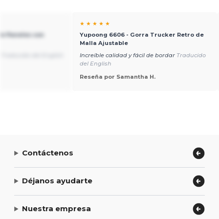
★ ★ ★ ★ ★
 de Paneles con
Yupoong 6606 - Gorra Trucker Retro de
Malla Ajustable
?
Traducido del English
Increíble calidad y fácil de bordar
Traducido
del English
Reseña por Samantha H.
Contáctenos
Déjanos ayudarte
Nuestra empresa