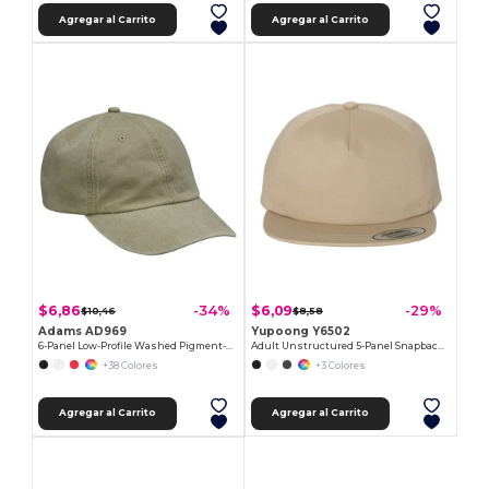
Agregar al Carrito
Agregar al Carrito
$6,86
$6,09
-34%
-29%
$10,46
$8,58
Adams AD969
Yupoong Y6502
6-Panel Low-Profile Washed Pigment-Dyed Cap
Adult Unstructured 5-Panel Snapback Cap
+38 Colores
+3 Colores
Agregar al Carrito
Agregar al Carrito