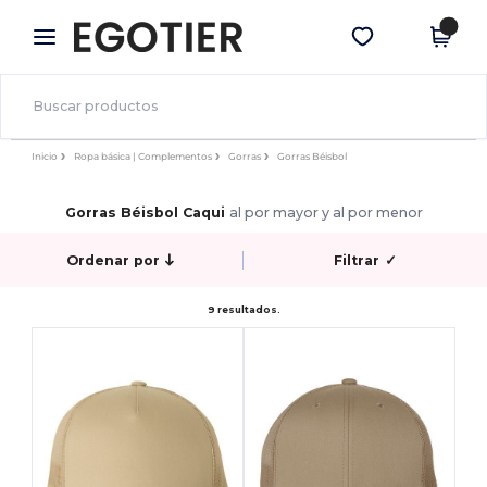
×
App de Egotier
Descargar app
¡Mejores precios en app!
Inicio
Ropa básica | Complementos
Gorras
Gorras Béisbol
Gorras Béisbol Caqui
al por mayor y al por menor
Ordenar por
Filtrar
✓
9 resultados.