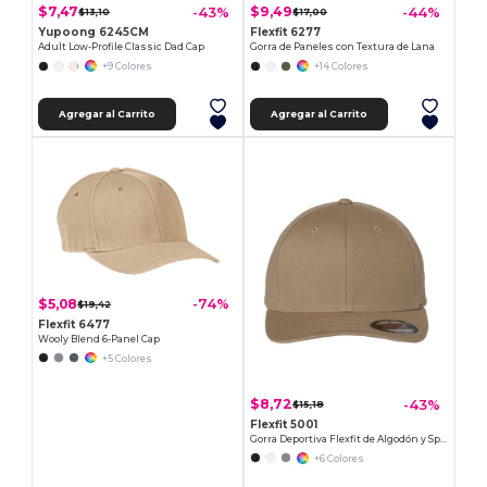
$7,47
$9,49
-43%
-44%
$13,10
$17,00
Yupoong 6245CM
Flexfit 6277
Adult Low-Profile Classic Dad Cap
Gorra de Paneles con Textura de Lana
+9 Colores
+14 Colores
Agregar al Carrito
Agregar al Carrito
$5,08
-74%
$19,42
Flexfit 6477
Wooly Blend 6-Panel Cap
+5 Colores
$8,72
-43%
$15,18
Flexfit 5001
Gorra Deportiva Flexfit de Algodón y Spandex
+6 Colores