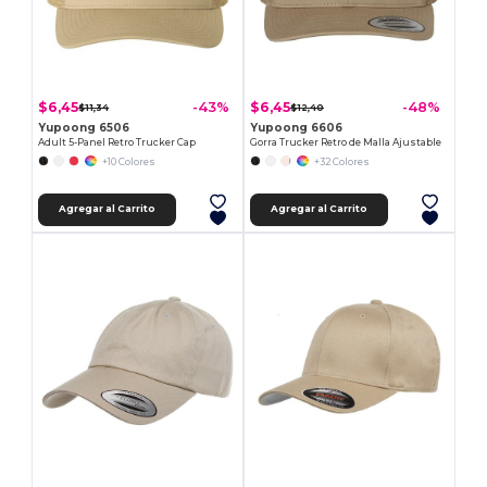
$6,45
$6,45
-43%
-48%
$11,34
$12,40
Yupoong 6506
Yupoong 6606
Adult 5-Panel Retro Trucker Cap
Gorra Trucker Retro de Malla Ajustable
+10 Colores
+32 Colores
Agregar al Carrito
Agregar al Carrito