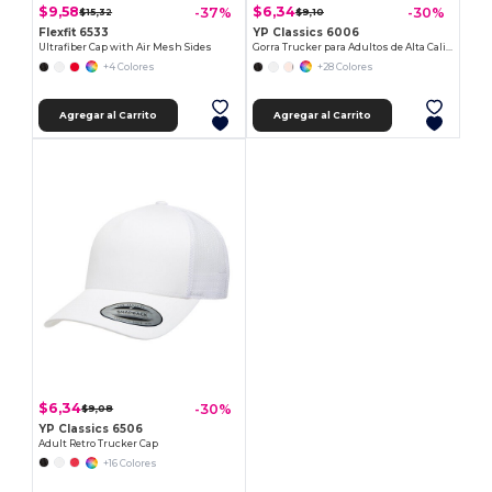
$9,58
$6,34
-37%
-30%
$15,32
$9,10
Flexfit 6533
YP Classics 6006
Ultrafiber Cap with Air Mesh Sides
Gorra Trucker para Adultos de Alta Calidad
+4 Colores
+28 Colores
Agregar al Carrito
Agregar al Carrito
$6,34
-30%
$9,08
YP Classics 6506
Adult Retro Trucker Cap
+16 Colores