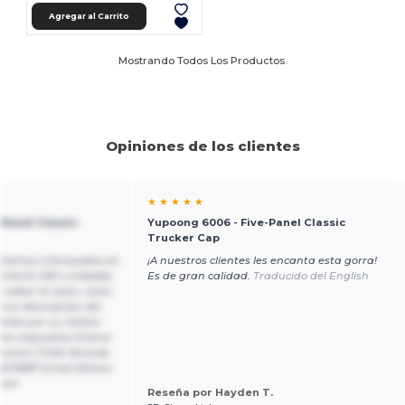
Agregar al Carrito
Mostrando Todos Los Productos.
Opiniones de los clientes
★ ★ ★ ★ ★
Panel Classic
Yupoong 6006 - Five-Panel Classic
Trucker Cap
stamos interesados en
¡A nuestros clientes les encanta esta gorra!
amente 300 unidades
Es de gran calidad.
Traducido del English
 saber el costo, costo
guna descripción del
cias por su valioso
nta respuesta Oriana
jecutivo YCMG Brands
415587 Email Adress:
com
Reseña por Hayden T.