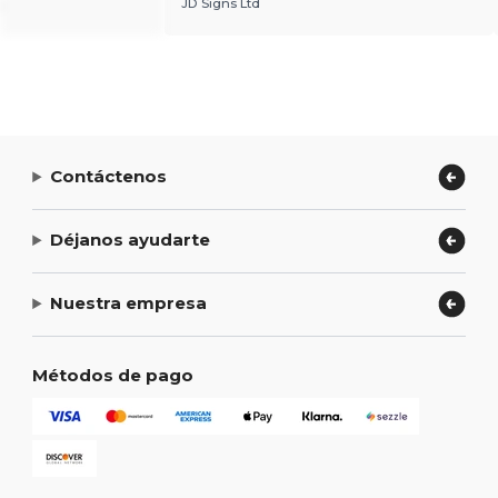
.
JD Signs Ltd
Contáctenos
Déjanos ayudarte
Nuestra empresa
Métodos de pago