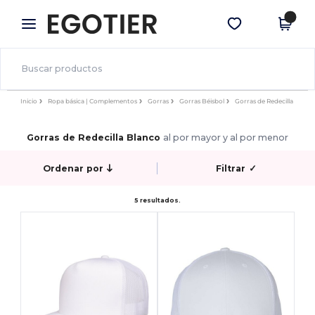
×
App de Egotier
Descargar app
¡Mejores precios en app!
Inicio
Ropa básica | Complementos
Gorras
Gorras Béisbol
Gorras de Redecilla
Gorras de Redecilla Blanco
al por mayor y al por menor
Ordenar por
Filtrar
✓
5 resultados.