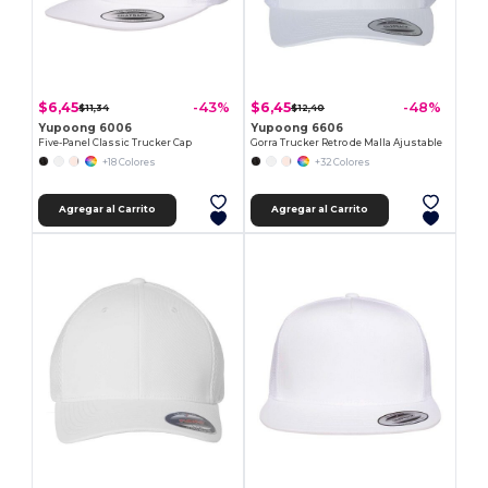
$6,45
$6,45
-43%
-48%
$11,34
$12,40
Yupoong 6006
Yupoong 6606
Five-Panel Classic Trucker Cap
Gorra Trucker Retro de Malla Ajustable
+18 Colores
+32 Colores
Agregar al Carrito
Agregar al Carrito