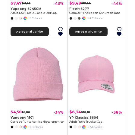
$7,47
$9,49
-43%
-44%
$13,10
$17,00
Yupoong 6245CM
Flexfit 6277
Adult Low-Profile Classic Dad Cap
Gorra de Paneles con Textura de Lana
+9 Colores
+14 Colores
Agregar al Carrito
Agregar al Carrito
$4,50
$6,34
-34%
-38%
$6,80
$10,18
Yupoong 1501
YP Classics 6606
Gorro de Punto Acrílico Hipoalergénico
Adult Retro Trucker Cap
+16 Colores
+65 Colores