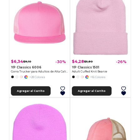
$6,34
$4,28
-30%
-26%
$9,10
$5,80
YP Classics 6006
YP Classics 1501
Gorra Trucker para Adultos de Alta Calidad
Adult Cuffed Knit Beanie
+28 Colores
+16 Colores
Agregar al Carrito
Agregar al Carrito