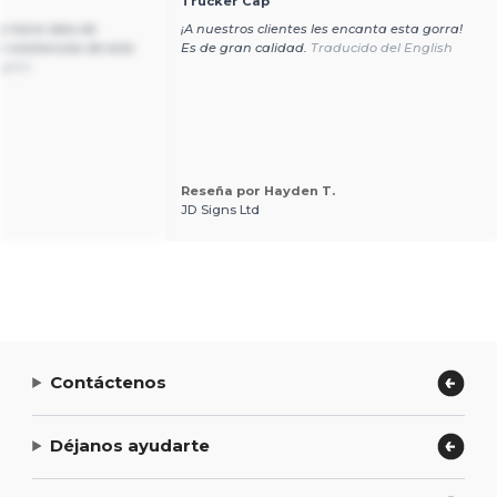
Trucker Cap
i tiene idea de
¡A nuestros clientes les encanta esta gorra!
r existencias de este
Es de gran calidad.
Traducido del English
glish
Reseña por Hayden T.
.
JD Signs Ltd
Contáctenos
Déjanos ayudarte