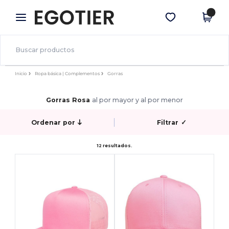
×
App de Egotier
Descargar app
¡Mejores precios en app!
Inicio
Ropa básica | Complementos
Gorras
Gorras Rosa
al por mayor y al por menor
Ordenar por
Filtrar
✓
12 resultados.