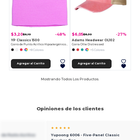
$3,20
$6,05
-48%
-27%
$6,10
$8,30
YP Classics 1500
Adams Headwear OL102
Gorro de Punto Acrílico Hipoalergénico para Adultos
Gorra Ollie Distressed
+8 Colores
+5 Colores
Agregar al Carrito
Agregar al Carrito
Mostrando Todos Los Productos.
Opiniones de los clientes
★ ★ ★ ★ ★
 de Punto Acrílico
Yupoong 6006 - Five-Panel Classic