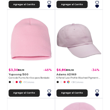
Agregar al Carrito
Agregar al Carrito
$3,30
$6,86
-46%
-34%
$6,10
$10,46
Yupoong 1500
Adams AD969
Gorro de Punto Acrílico para Bordado
6-Panel Low-Profile Washed Pigment-Dyed Cap
+9 Colores
+38 Colores
Agregar al Carrito
Agregar al Carrito