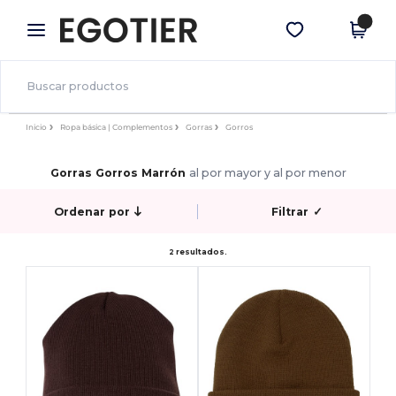
×
App de Egotier
Descargar app
¡Mejores precios en app!
Inicio
Ropa básica | Complementos
Gorras
Gorros
Gorras Gorros Marrón
al por mayor y al por menor
Ordenar por
Filtrar
✓
2 resultados.