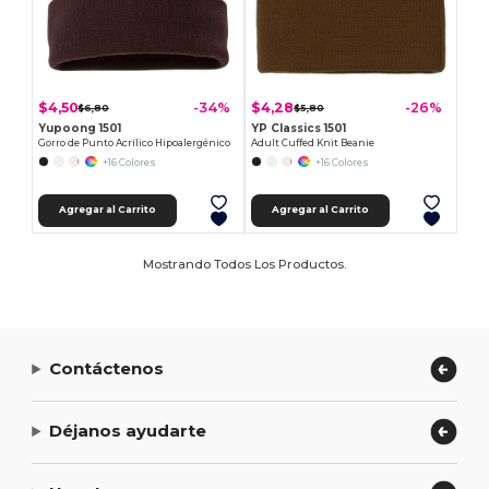
$4,50
$4,28
-34%
-26%
$6,80
$5,80
Yupoong 1501
YP Classics 1501
Gorro de Punto Acrílico Hipoalergénico
Adult Cuffed Knit Beanie
+16 Colores
+16 Colores
Agregar al Carrito
Agregar al Carrito
Mostrando Todos Los Productos.
Contáctenos
Déjanos ayudarte