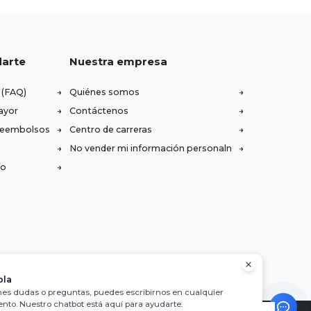
darte
Nuestra empresa
 (FAQ)
Quiénes somos
ayor
Contáctenos
 reembolsos
Centro de carreras
No vender mi información personaln
ío
ola
enes dudas o preguntas, puedes escribirnos en cualquier
to. Nuestro chatbot está aquí para ayudarte.