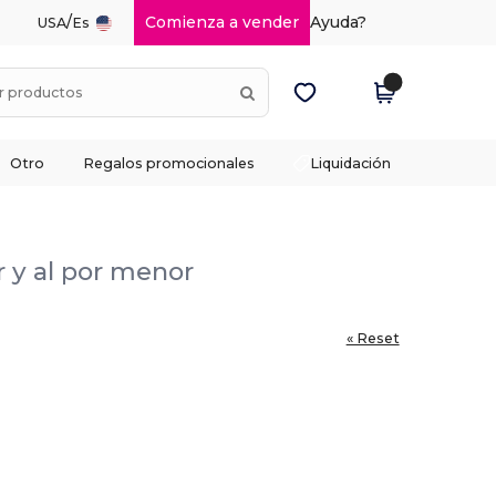
/
Comienza a vender
Ayuda?
USA
Es
Otro
Regalos promocionales
Liquidación
r y al por menor
« Reset