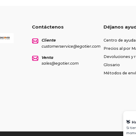
Contáctenos
Déjanos ayu
Cliente
Centro de ayuda
customerservice@egotier.com
Precios al por M
Devoluciones y
Venta
sales@egotier.com
Glosario
Métodos de env
👋
H
Si ti
momen