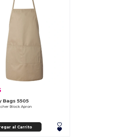
5
y Bags 5505
cher Block Apron
egar al Carrito