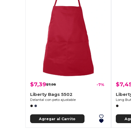
$7,39
$7,4
$7,98
-7%
Liberty Bags 5502
Libert
Delantal con peto ajustable
Long But
Agregar al Carrito
Agr