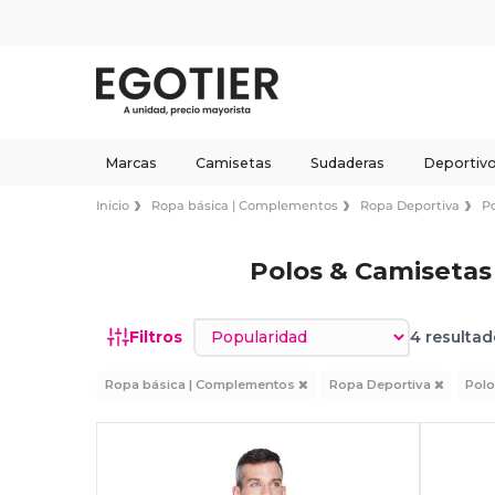
Marcas
Camisetas
Sudaderas
Deportiv
Inicio
Ropa básica | Complementos
Ropa Deportiva
P
Polos & Camisetas
Ordenar por
Filtros
4 resultad
Ropa básica | Complementos
Ropa Deportiva
Polo