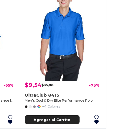
$9,54
-65%
$35,00
-73%
UltraClub 8415
Men's Cool & Dry 8-Star Elite Performance Interlock Polo
Men's Cool & Dry Elite Performance Polo
+4 Colores
Agregar al Carrito