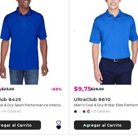
4
$9,75
$23,00
-69%
$28,00
lub 8425
UltraClub 8610
Men's Cool & Dry Sport Performance Interlock Polo
+4 Colores
+3 Colores
egar al Carrito
Agregar al Carrito