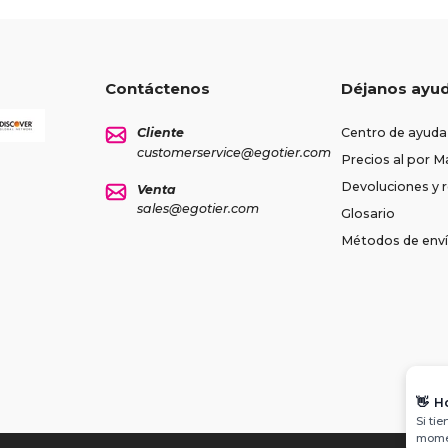
Contáctenos
Déjanos ayu
Cliente
Centro de ayuda
customerservice@egotier.com
Precios al por M
Devoluciones y
Venta
sales@egotier.com
Glosario
Métodos de env
👋
H
Si ti
momen