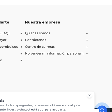
darte
Nuestra empresa
 (FAQ)
Quiénes somos
ayor
Contáctenos
 reembolsos
Centro de carreras
No vender mi información personaln
ío
ola
enes dudas o preguntas, puedes escribirnos en cualquier
to. Nuestro chatbot está aquí para ayudarte.