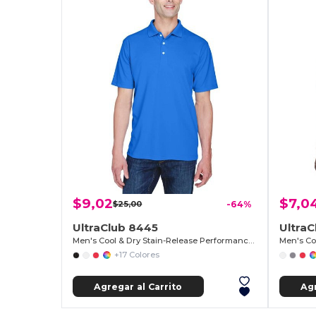
$9,02
$7,0
$25,00
-64%
UltraClub 8445
UltraC
Men's Cool & Dry Stain-Release Performance Polo
+17 Colores
Agregar al Carrito
Agr