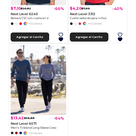
$7,10
$4,20
-66%
-40%
$20,82
$7,00
Next Level 6240
Next Level 3312
Remera CVC con cuello en V
Cuello redondo para niños
+5 Colores
+4 Colores
Agregar al Carrito
Agregar al Carrito
$13,42
-64%
$36,88
Next Level 6071
Men's Triblend Long-Sleeve Crew
+3 Colores