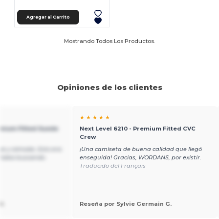
Agregar al Carrito
Mostrando Todos Los Productos.
Opiniones de los clientes
★ ★ ★ ★ ★
emium Fitted Suede
Next Level 6210 - Premium Fitted CVC
Crew
e y cómoda. Esto era
¡Una camiseta de buena calidad que llegó
staba buscando.
enseguida! Gracias, WORDANS, por existir.
Traducido del Français
M.
Reseña por Sylvie Germain G.