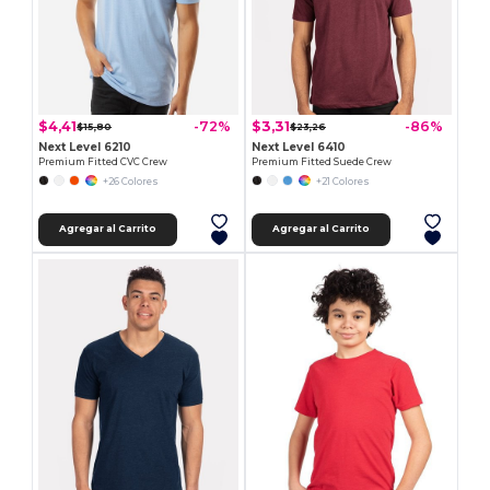
$4,41
$3,31
-72%
-86%
$15,80
$23,26
Next Level 6210
Next Level 6410
Premium Fitted CVC Crew
Premium Fitted Suede Crew
+26 Colores
+21 Colores
Agregar al Carrito
Agregar al Carrito