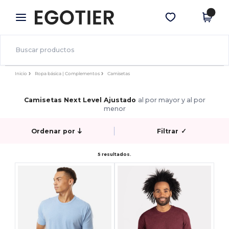
×
App de Egotier
Descargar app
¡Mejores precios en app!
Inicio
Ropa básica | Complementos
Camisetas
Camisetas Next Level Ajustado
al por mayor y al por
menor
Ordenar por
Filtrar
✓
5 resultados.