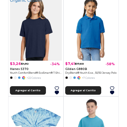
Organic Cotton
$3,26
$7,41
-34%
-58%
$4,92
$17,60
Hanes 5370
Gildan G880B
Youth ComfortBlend® EcoSmart® T-Shirt
DryBlend® Youth 6 oz., 50/50 Jersey Polo
+22 Colores
+7 Colores
Agregar al Carrito
Agregar al Carrito