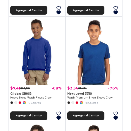
Agregar al Carrito
Agregar al Carrito
$7,41
$3,54
-68%
-76%
$23,36
$14,74
Gildan G180B
Next Level 3310
Heavy Blend Youth Fleece Crew
Youth Premium Short-Sleeve Crew
+7 Colores
+11 Colores
Agregar al Carrito
Agregar al Carrito