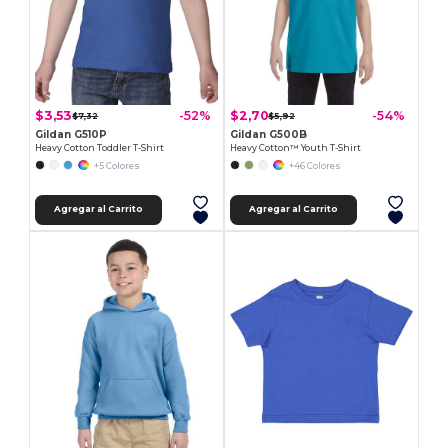
$3,53
$2,70
-52%
-54%
$7,32
$5,92
Gildan G510P
Gildan G500B
Heavy Cotton Toddler T-Shirt
Heavy Cotton™ Youth T-Shirt
+5 Colores
+46 Colores
Agregar al Carrito
Agregar al Carrito