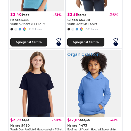
$3,40
$3,58
-31%
-36%
$4,96
$5,62
Hanes 5450
Gildan G640B
Youth Authentic-T T-Shirt
Youth Softstyle T-Shirt
+15 Colores
+5 Colores
Agregar al Carrito
Agregar al Carrito
Organic Cotton
$2,72
$12,03
-38%
-41%
$4,42
$20,48
Hanes 5480
Hanes P473
Youth ComfortSoft® Heavyweight T-Shirt
EcoSmart® Youth Hooded Sweatshirt