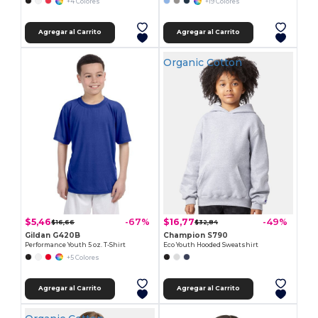
+4 Colores
+19 Colores
Agregar al Carrito
Agregar al Carrito
Organic Cotton
$5,46
$16,77
-67%
-49%
$16,66
$32,84
Gildan G420B
Champion S790
Performance Youth 5 oz. T-Shirt
Eco Youth Hooded Sweatshirt
+5 Colores
Agregar al Carrito
Agregar al Carrito