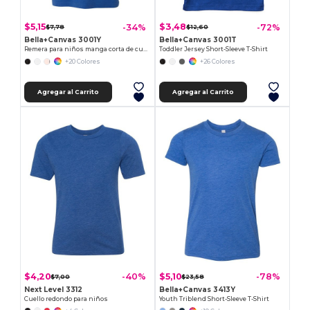
$5,15
$3,48
-34%
-72%
$7,78
$12,60
Bella+Canvas 3001Y
Bella+Canvas 3001T
Remera para niños manga corta de cuello redondo Jersey
Toddler Jersey Short-Sleeve T-Shirt
+20 Colores
+26 Colores
Agregar al Carrito
Agregar al Carrito
$4,20
$5,10
-40%
-78%
$7,00
$23,58
Next Level 3312
Bella+Canvas 3413Y
Cuello redondo para niños
Youth Triblend Short-Sleeve T-Shirt