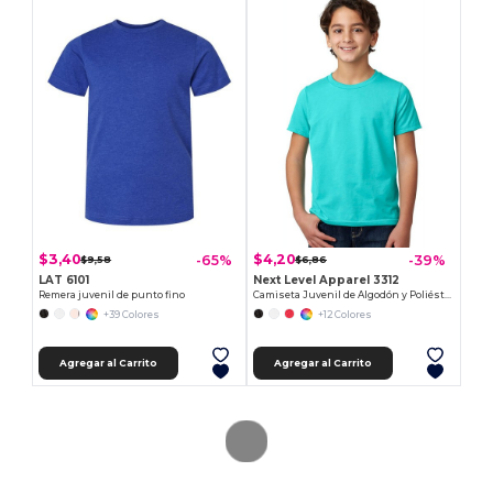
$3,40
$4,20
-65%
-39%
$9,58
$6,86
LAT 6101
Next Level Apparel 3312
Remera juvenil de punto fino
Camiseta Juvenil de Algodón y Poliéster
+39 Colores
+12 Colores
Agregar al Carrito
Agregar al Carrito