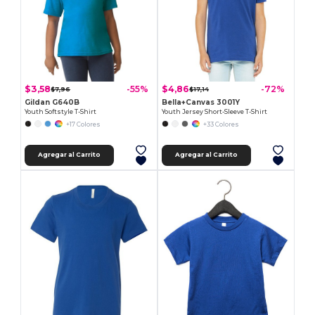
$3,58
$4,86
-55%
-72%
$7,96
$17,14
Gildan G640B
Bella+Canvas 3001Y
Youth Softstyle T-Shirt
Youth Jersey Short-Sleeve T-Shirt
+17 Colores
+33 Colores
Agregar al Carrito
Agregar al Carrito