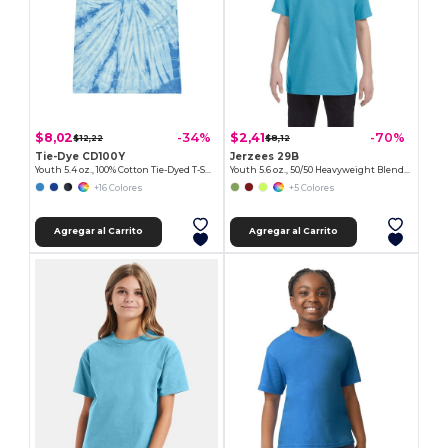
$8,02
$2,41
-34%
-70%
$12,22
$8,12
Tie-Dye CD100Y
Jerzees 29B
Youth 5.4 oz., 100% Cotton Tie-Dyed T-Shirt
Youth 5.6 oz., 50/50 Heavyweight Blend™ T-Shirt
+16 Colores
+5 Colores
Agregar al Carrito
Agregar al Carrito