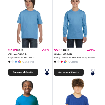
$3,09
$5,69
-57%
-49%
$7,20
$11,26
Gildan G800B
Gildan G540B
Dryblend® Youth T-Shirt
Heavy Cotton Youth 5.3 oz. Long-Sleeve T-Shirt
+24 Colores
+8 Colores
Agregar al Carrito
Agregar al Carrito