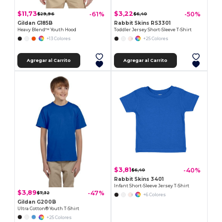
$11,73
$3,22
-61%
-50%
$29,96
$6,40
Gildan G185B
Rabbit Skins RS3301
Heavy Blend™ Youth Hood
Toddler Jersey Short-Sleeve T-Shirt
+13 Colores
+25 Colores
Agregar al Carrito
Agregar al Carrito
$3,81
-40%
$6,40
Rabbit Skins 3401
Infant Short-Sleeve Jersey T-Shirt
$3,89
-47%
$7,32
+6 Colores
Gildan G200B
Ultra Cotton® Youth T-Shirt
+25 Colores