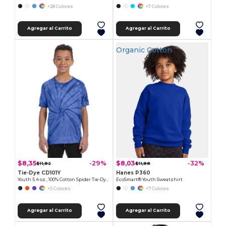
+28 Colores
+7 Colores
Agregar al Carrito
Agregar al Carrito
Organic Cotton
$8,35
$8,03
-29%
-32%
$11,82
$11,88
Tie-Dye CD101Y
Hanes P360
Youth 5.4 oz., 100% Cotton Spider Tie-Dyed T-Shirt
EcoSmart® Youth Sweatshirt
+5 Colores
+7 Colores
Agregar al Carrito
Agregar al Carrito