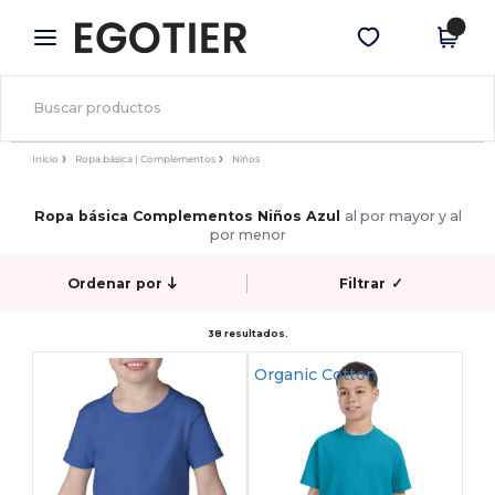
×
App de Egotier
Descargar app
¡Mejores precios en app!
Inicio
Ropa básica | Complementos
Niños
Ropa básica Complementos Niños Azul
al por mayor y al
por menor
Ordenar por
Filtrar
✓
38 resultados.
Organic Cotton