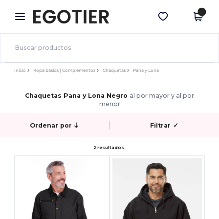
×
App de Egotier
Descargar app
¡Mejores precios en app!
Inicio
Ropa básica | Complementos
Chaquetas
Pana y Lona
Chaquetas Pana y Lona Negro
al por mayor y al por
menor
Ordenar por
Filtrar
✓
2 resultados.