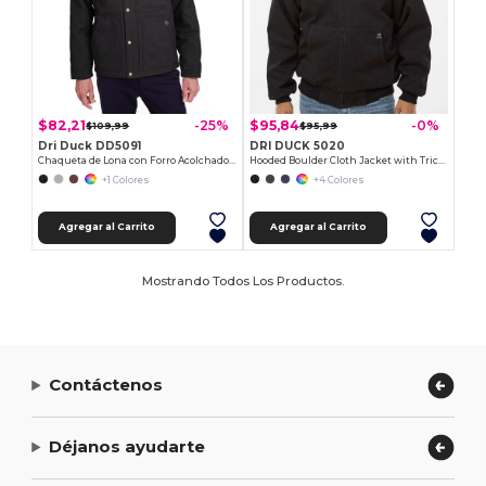
$82,21
$95,84
-25%
-0%
$109,99
$95,99
Dri Duck DD5091
DRI DUCK 5020
Chaqueta de Lona con Forro Acolchado y Cuello de Pana
Hooded Boulder Cloth Jacket with Tricot Quilt Lining
+1 Colores
+4 Colores
Agregar al Carrito
Agregar al Carrito
Mostrando Todos Los Productos.
Contáctenos
Déjanos ayudarte