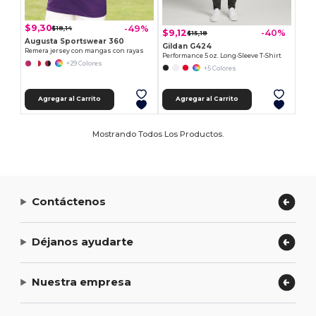
$9,30
-49%
$18,14
$9,12
-40%
$15,18
Augusta Sportswear 360
Gildan G424
Remera jersey con mangas con rayas
Performance 5 oz. Long-Sleeve T-Shirt
+29 Colores
+5 Colores
Agregar al Carrito
Agregar al Carrito
Mostrando Todos Los Productos.
Contáctenos
Déjanos ayudarte
Nuestra empresa