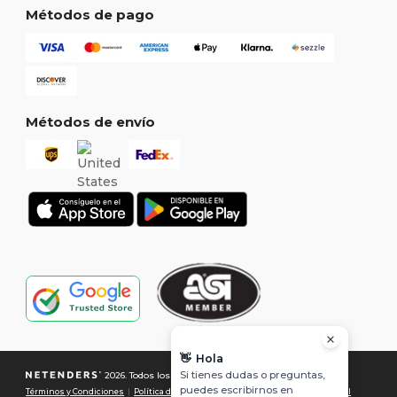
Métodos de pago
Métodos de envío
👋
Hola
Si tienes dudas o preguntas,
2026. Todos los derechos reservados
puedes escribirnos en
Términos y Condiciones
|
Política de Privacidad
|
Política de Cookies
|
Mapa del