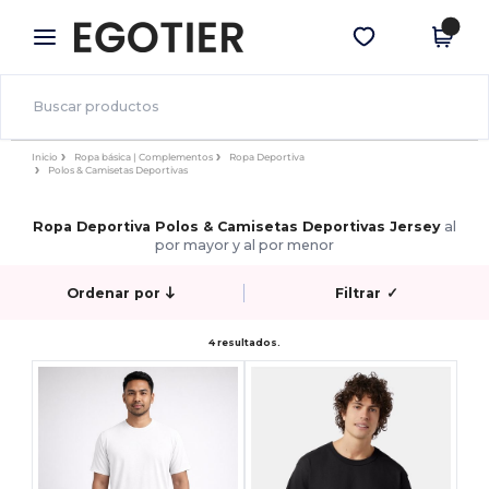
×
App de Egotier
Descargar app
¡Mejores precios en app!
Inicio
Ropa básica | Complementos
Ropa Deportiva
Polos & Camisetas Deportivas
Ropa Deportiva Polos & Camisetas Deportivas Jersey
al
por mayor y al por menor
Ordenar por
Filtrar
✓
4 resultados.