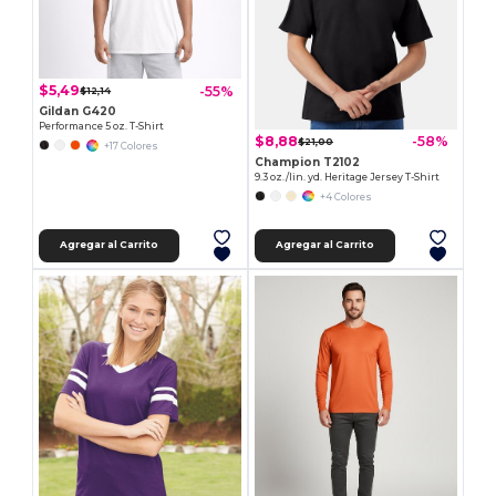
$5,49
-55%
$12,14
Gildan G420
Performance 5 oz. T-Shirt
$8,88
-58%
$21,00
+17 Colores
Champion T2102
9.3 oz./lin. yd. Heritage Jersey T-Shirt
+4 Colores
Agregar al Carrito
Agregar al Carrito