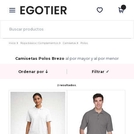
×
App de Egotier
Descargar app
¡Mejores precios en app!
Inicio
Ropa básica | Complementos
Camisetas
Polos
Camisetas Polos Brezo
al por mayor y al por menor
Ordenar por
Filtrar
✓
2 resultados.