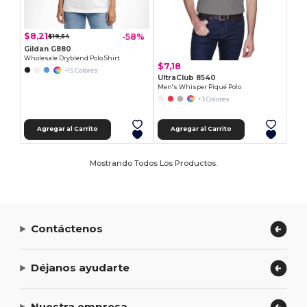
$8,21
-58%
$19,54
Gildan G880
Wholesale Dryblend Polo Shirt
$7,18
+15 Colores
UltraClub 8540
Men's Whisper Piqué Polo
+3 Colores
Agregar al Carrito
Agregar al Carrito
Mostrando Todos Los Productos.
Contáctenos
Déjanos ayudarte
Nuestra empresa