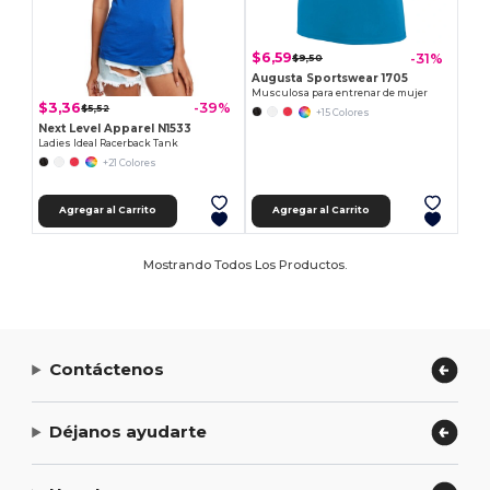
$6,59
-31%
$9,50
Augusta Sportswear 1705
Musculosa para entrenar de mujer
$3,36
-39%
$5,52
+15 Colores
Next Level Apparel N1533
Ladies Ideal Racerback Tank
+21 Colores
Agregar al Carrito
Agregar al Carrito
Mostrando Todos Los Productos.
Contáctenos
Déjanos ayudarte