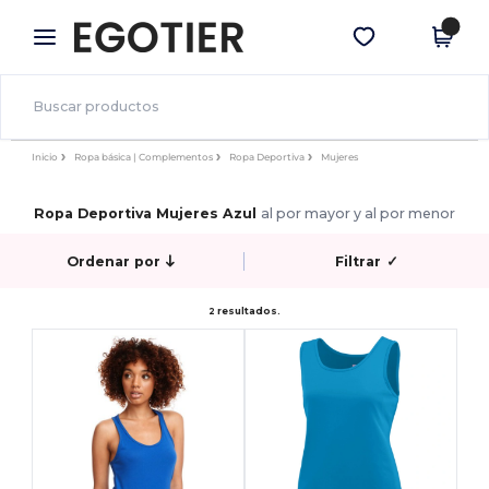
×
App de Egotier
Descargar app
¡Mejores precios en app!
Inicio
Ropa básica | Complementos
Ropa Deportiva
Mujeres
Ropa Deportiva Mujeres Azul
al por mayor y al por menor
Ordenar por
Filtrar
✓
2 resultados.