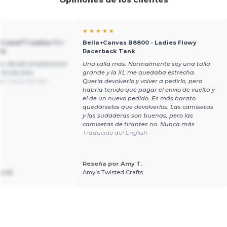
★ ★ ★ ★ ★
xt Level™ Ladies Tri-
Bella+Canvas B8800 - Ladies Flowy
nk
Racerback Tank
s. Borde simplemente
Una talla más. Normalmente soy una talla
nta de esta
grande y la XL me quedaba estrecha.
to.
Traducido del
Quería devolverlo y volver a pedirlo, pero
habría tenido que pagar el envío de vuelta y
el de un nuevo pedido. Es más barato
quedárselos que devolverlos. Las camisetas
y las sudaderas son buenas, pero las
camisetas de tirantes no. Nunca más
Traducido del English
Reseña por Amy T.
a B.
Amy’s Twisted Crafts