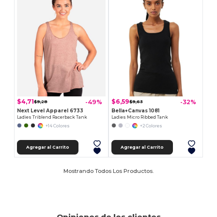
$4,71
$6,59
-49%
-32%
$9,28
$9,63
Next Level Apparel 6733
Bella+Canvas 1081
Ladies Triblend Racerback Tank
Ladies Micro Ribbed Tank
+14 Colores
+2 Colores
Agregar al Carrito
Agregar al Carrito
Mostrando Todos Los Productos.
Opiniones de los clientes