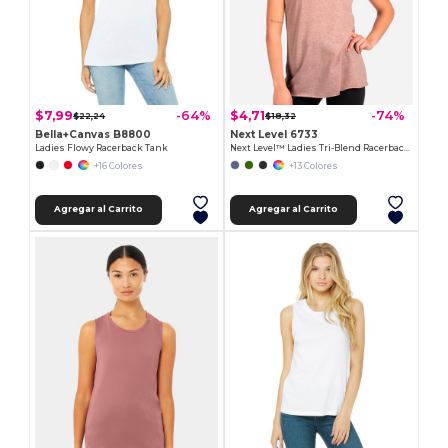
$7,99
$4,71
-64%
-74%
$22,24
$18,32
Bella+Canvas B8800
Next Level 6733
Ladies Flowy Racerback Tank
Next Level™ Ladies Tri-Blend Racerback Tank
+16 Colores
+13 Colores
Agregar al Carrito
Agregar al Carrito