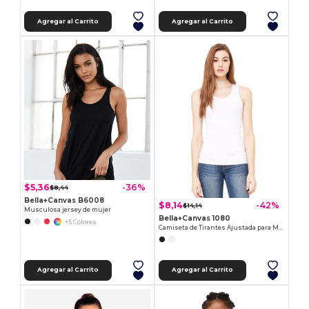
Agregar al Carrito
Agregar al Carrito
$5,36
-36%
$8,44
Bella+Canvas B6008
$8,14
-42%
$14,14
Musculosa jersey de mujer
Bella+Canvas 1080
+5 Colores
Camiseta de Tirantes Ajustada para Mujer
Agregar al Carrito
Agregar al Carrito