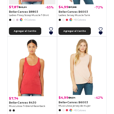
$7,87
$4,99
-65%
-72%
$22,24
$17,88
Bella+Canvas B8803
Bella+Canvas B6003
Ladies Flowy Scoop Muscle T-Shirt
Ladies Jersey Muscle Tank
+9 Colores
+10 Colores
Agregar al Carrito
Agregar al Carrito
$4,99
-42%
$8,54
$7,74
Bella+Canvas B6003
Bella+Canvas 8430
Musculosa jersey de mujer
Musculosa Triblend Racerback
+10 Colores