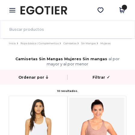
×
App de Egotier
Descargar app
¡Mejores precios en app!
Inicio
Ropa básica | Complementos
Camisetas
Sin Mangas
Mujeres
Camisetas Sin Mangas Mujeres Sin mangas
al por
mayor y al por menor
Ordenar por
Filtrar
✓
10 resultados.