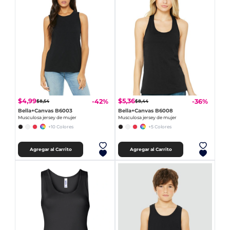
$4,99
$5,36
-42%
-36%
$8,54
$8,44
Bella+Canvas B6003
Bella+Canvas B6008
Musculosa jersey de mujer
Musculosa jersey de mujer
+10 Colores
+5 Colores
Agregar al Carrito
Agregar al Carrito