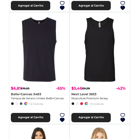
Agregar al Carrito
Agregar al Carrito
$6,81
$5,46
-65%
-42%
$19,50
$9,38
Bella+Canvas 3483
Next Level 3633
Tanque de Verano Unisex Bella+Canvas
Musculosa Premium Jersey
+2 Colores
+5 Colores
Agregar al Carrito
Agregar al Carrito