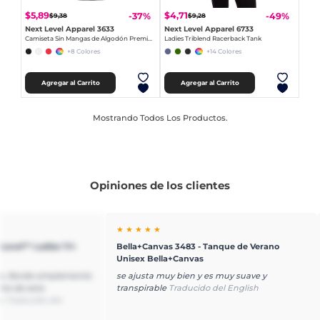
$5,89
$4,71
-37%
-49%
$9,38
$9,28
Next Level Apparel 3633
Next Level Apparel 6733
Camiseta Sin Mangas de Algodón Premium para Hombre
Ladies Triblend Racerback Tank
+8 Colores
+14 Colores
Agregar al Carrito
Agregar al Carrito
Mostrando Todos Los Productos.
Opiniones de los clientes
★ ★ ★ ★ ★
 Level™ Ladies Tri-
Bella+Canvas 3483 - Tanque de Verano
k
Unisex Bella+Canvas
s. Borde simplemente
se ajusta muy bien y es muy suave y
nta de esta
transpirable
Traducido del English
o.
Traducido del