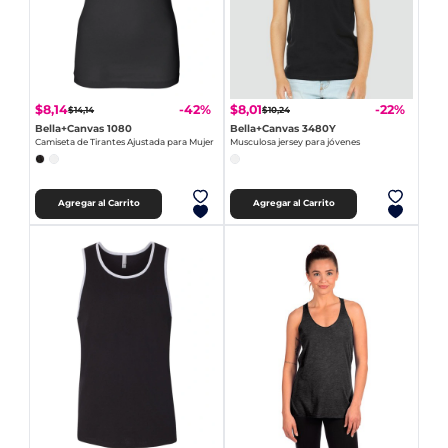
$8,14
$8,01
-42%
-22%
$14,14
$10,24
Bella+Canvas 1080
Bella+Canvas 3480Y
Camiseta de Tirantes Ajustada para Mujer
Musculosa jersey para jóvenes
Agregar al Carrito
Agregar al Carrito