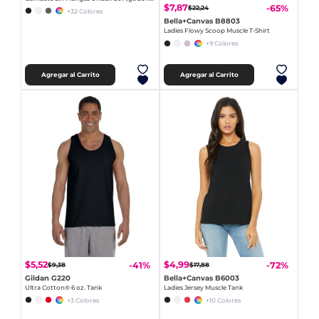
$7,87
-65%
$22,24
+32 Colores
Bella+Canvas B8803
Ladies Flowy Scoop Muscle T-Shirt
+9 Colores
Agregar al Carrito
Agregar al Carrito
$5,52
$4,99
-41%
-72%
$9,38
$17,88
Gildan G220
Bella+Canvas B6003
Ultra Cotton® 6 oz. Tank
Ladies Jersey Muscle Tank
+3 Colores
+10 Colores