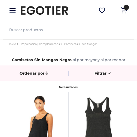
×
App de Egotier
Descargar app
¡Mejores precios en app!
Inicio
Ropa básica | Complementos
Camisetas
Sin Mangas
Camisetas Sin Mangas Negro
al por mayor y al por menor
Ordenar por
Filtrar
✓
14 resultados.