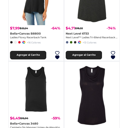
$7,99
$4,71
-64%
-74%
$22,24
$18,32
Bella+Canvas B8800
Next Level 6733
Ladies Flowy Racerback Tank
Next Level™ Ladies Tri-Blend Racerback Tank
+16 Colores
+13 Colores
Agregar al Carrito
Agregar al Carrito
$6,49
-59%
$15,96
Bella+Canvas 3480
Camiseta Sin Mangas Unisex de Algodón Premium