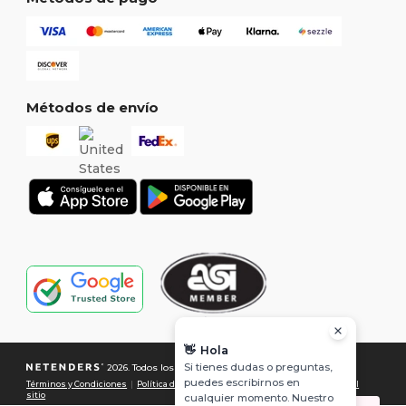
Métodos de envío
👋
Hola
Si tienes dudas o preguntas,
2026. Todos los derechos reservados
puedes escribirnos en
Términos y Condiciones
|
Política de Privacidad
|
Política de Cookies
|
Mapa del
sitio
cualquier momento. Nuestro