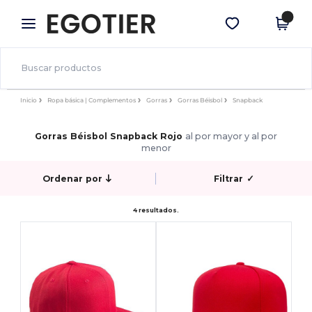
×
App de Egotier
Descargar app
¡Mejores precios en app!
Inicio
Ropa básica | Complementos
Gorras
Gorras Béisbol
Snapback
Gorras Béisbol Snapback Rojo
al por mayor y al por
menor
Ordenar por
Filtrar
✓
4 resultados.