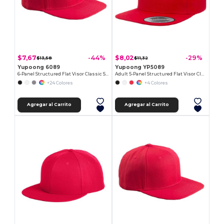
$7,67
$8,02
-44%
-29%
$13,58
$11,32
Yupoong 6089
Yupoong YP5089
6-Panel Structured Flat Visor Classic Snapback
Adult 5-Panel Structured Flat Visor Classic Snapback Cap
+24 Colores
+4 Colores
Agregar al Carrito
Agregar al Carrito