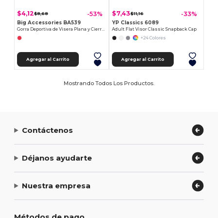
$4,12
$7,43
-53%
-33%
$8,68
$11,16
Big Accessories BA539
YP Classics 6089
Gorra Deportiva de Visera Plana y Cierre Snapback
Adult Flat Visor Classic Snapback Cap
+24 Colores
Agregar al Carrito
Agregar al Carrito
Mostrando Todos Los Productos.
Contáctenos
Déjanos ayudarte
Nuestra empresa
Métodos de pago