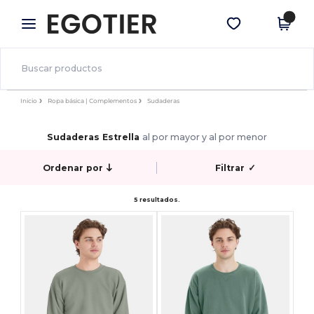
×
App de Egotier
Descargar app
¡Mejores precios en app!
Inicio
Ropa básica | Complementos
Sudaderas
Sudaderas Estrella
al por mayor y al por menor
Ordenar por
Filtrar
✓
5 resultados.