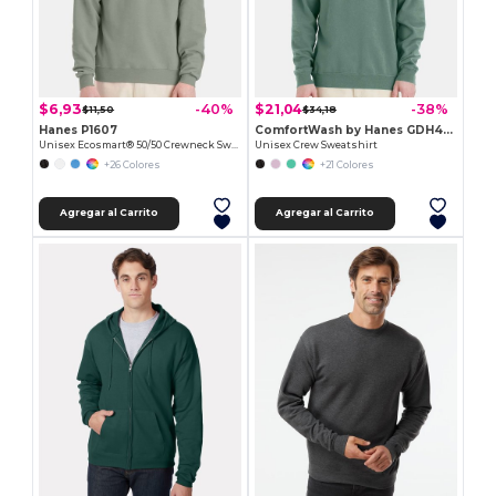
$6,93
$21,04
-40%
-38%
$11,50
$34,18
Hanes P1607
ComfortWash by Hanes GDH400
Unisex Ecosmart® 50/50 Crewneck Sweatshirt
Unisex Crew Sweatshirt
+26 Colores
+21 Colores
Agregar al Carrito
Agregar al Carrito