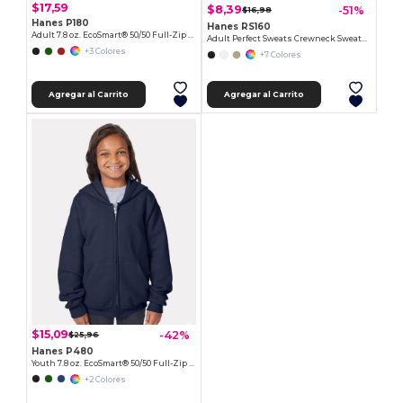
$17,59
$8,39
-51%
$16,98
Hanes P180
Hanes RS160
Adult 7.8 oz. EcoSmart® 50/50 Full-Zip Hooded Sweatshirt
Adult Perfect Sweats Crewneck Sweatshirt
+3 Colores
+7 Colores
Agregar al Carrito
Agregar al Carrito
$15,09
-42%
$25,96
Hanes P480
Youth 7.8 oz. EcoSmart® 50/50 Full-Zip Hooded Sweatshirt
+2 Colores