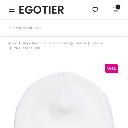
×
App de Egotier
Descargar app
¡Mejores precios en app!
Inicio
Ropa básica | Complementos
Gorras
Gorros
YP Classics 1500
W52