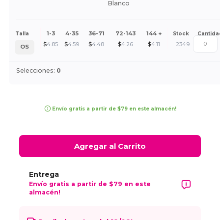
Blanco
1-3
4-35
36-71
72-143
144 +
Talla
Stock
Cantida
$
4.85
$
4.59
$
4.48
$
4.26
$
4.11
2349
OS
Selecciones:
0
Envío gratis a partir de $79 en este almacén!
Agregar al Carrito
Entrega
Envío gratis a partir de $79 en este
almacén!