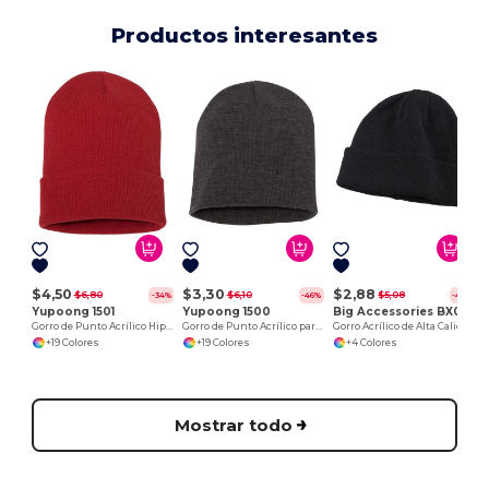
Productos interesantes
$4,50
$3,30
$2,88
$6,80
$6,10
$5,08
-34%
-46%
-43%
Yupoong 1501
Yupoong 1500
Big Accessories BX031
Gorro de Punto Acrílico Hipoalergénico
Gorro de Punto Acrílico para Bordado
Gorro Acrílico de Alta Calidad con Doble Puño
+19 Colores
+19 Colores
+4 Colores
Mostrar todo