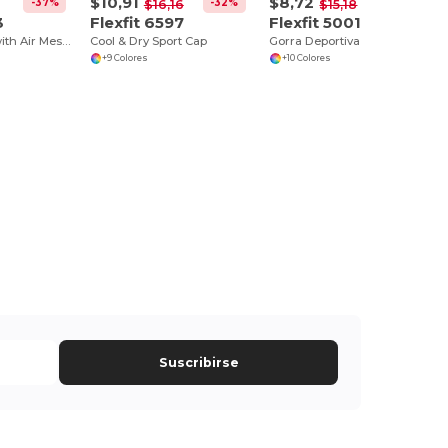
$10,91
$8,72
-37%
-32%
-43%
$16,16
$15,18
3
Flexfit 6597
Flexfit 5001
Ultrafiber Cap with Air Mesh Sides
Cool & Dry Sport Cap
Gorra Deportiva Flexfit de Algodón y Spandex
+9 Colores
+10 Colores
Suscribirse