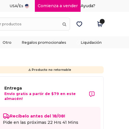
/
Comienza a vender
Ayuda?
USA
Es
Otro
Regalos promocionales
Liquidación
⚠️ Producto no retornable
Entrega
Envío gratis a partir de $79 en este
almacén!
Recíbelo antes del 18/08!
Pide en las próximas
22 Hrs 41 Mins