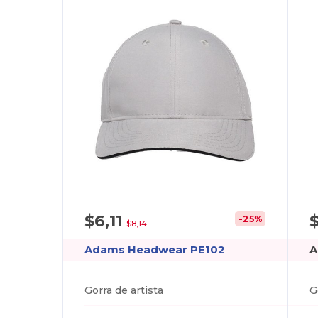
$6,11
-25%
$8,14
Adams Headwear PE102
A
Gorra de artista
G