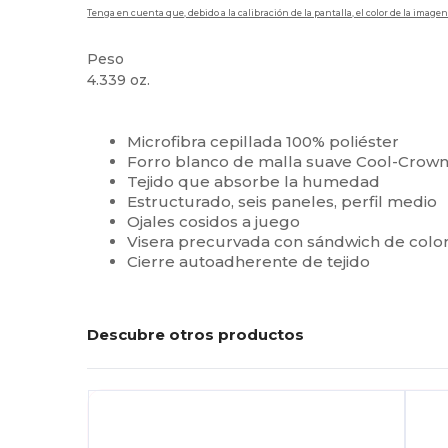
Tenga en cuenta que, debido a la calibración de la pantalla, el color de la imag
Peso
4.339 oz.
Alto stock
Personalizable
Microfibra cepillada 100% poliéster
Forro blanco de malla suave Cool-Crown
Tejido que absorbe la humedad
Estructurado, seis paneles, perfil medio
Ojales cosidos a juego
Visera precurvada con sándwich de color
Cierre autoadherente de tejido
Descubre otros productos