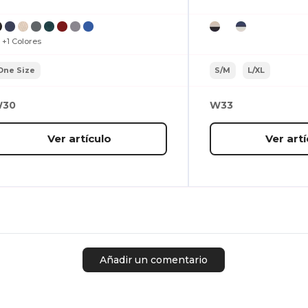
+1 Colores
One Size
S/M
L/XL
30
W33
Ver artículo
Ver artí
Añadir un comentario