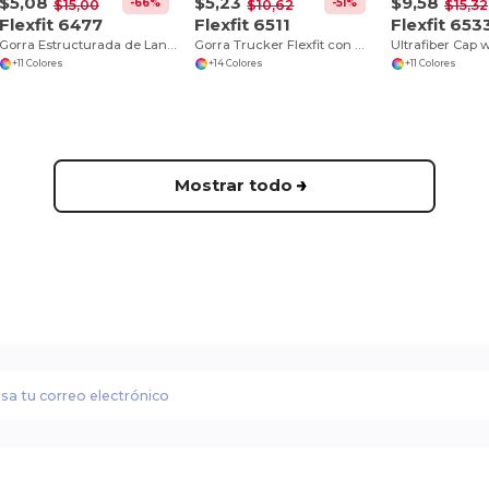
$5,08
$5,23
$9,58
-66%
-51%
$15,00
$10,62
$15,32
Flexfit 6477
Flexfit 6511
Flexfit 653
Gorra Estructurada de Lana Flexfit Moderna
Gorra Trucker Flexfit con Malla y Comodidad
+11 Colores
+14 Colores
+11 Colores
Mostrar todo