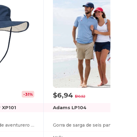
$6,94
-31%
-34%
$10,52
 XP101
Adams LP104
Sombrero de cubo de aventurero extremo
Gorra de sarga de seis paneles True Color