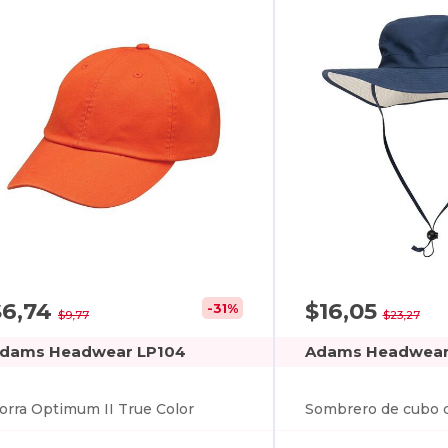
$6,74
$16,05
-31%
$9,77
$23,27
dams Headwear LP104
Adams Headwear
orra Optimum II True Color