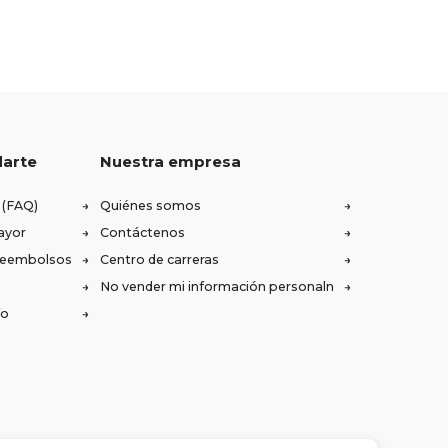
darte
Nuestra empresa
 (FAQ)
Quiénes somos
ayor
Contáctenos
 reembolsos
Centro de carreras
No vender mi información personaln
ío