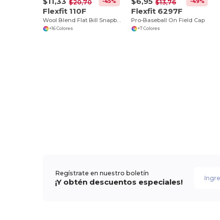
$11,33
$6,95
-45%
-49%
$20,70
$13,76
Flexfit 110F
Flexfit 6297F
Wool Blend Flat Bill Snapback Cap
Pro-Baseball On Field Cap
+16 Colores
+7 Colores
Regístrate en nuestro boletín
¡Y obtén descuentos especiales!