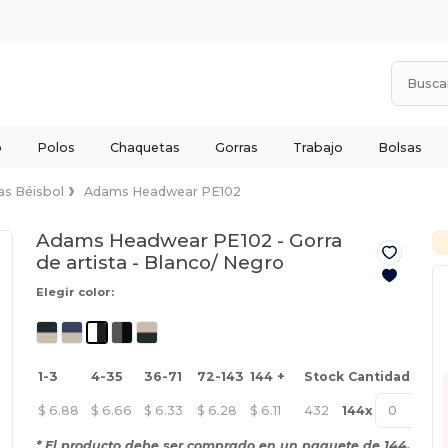
o
Polos
Chaquetas
Gorras
Trabajo
Bolsas
as Béisbol
Adams Headwear PE102
Adams Headwear PE102 - Gorra
de artista -
Blanco/ Negro
Elegir color:
1-3
4-35
36-71
72-143
144 +
Stock
Cantidad *
$
6.88
$
6.66
$
6.33
$
6.28
$
6.11
432
144
x
* El producto debe ser comprado en un paquete de 144.